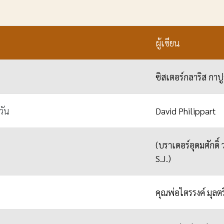
ผู้เขียน
ซิสเตอร์กลาริส กาป
วัน
David Philippart
(บราเดอร์อุดมศักดิ
S.J.)
คุณพ่อไตรรงค์ มุลตร