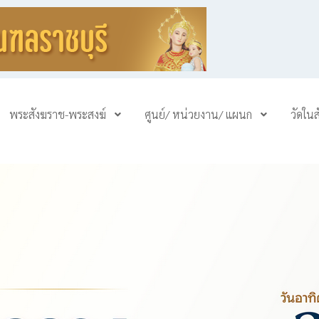
พระสังฆราช-พระสงฆ์
ศูนย์/ หน่วยงาน/ แผนก
วัดใน