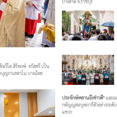
บางตาล จ.ราชบุรี
วีโอ สิริพงษ์ จรัสศรี เป็น
กบุญกาเยตาโน บางน้อย
ประจักษ์พยานถึงข่าวดี"
และมอบ
กตัญญูต่อบุพการีตัวอย่างระ
แขวก