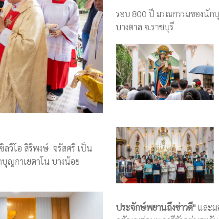
รอบ 800 ปี มรณกรรมของนักบุญ
บางตาล จ.ราชบุรี
วีโอ สิริพงษ์ จรัสศรี เป็น
กบุญกาเยตาโน บางน้อย
ประจักษ์พยานถึงข่าวดี"
และมอบ