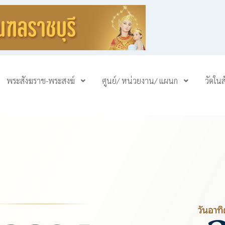
พระสังฆราช-พระสงฆ์
ศูนย์/ หน่วยงาน/ แผนก
วัดใน