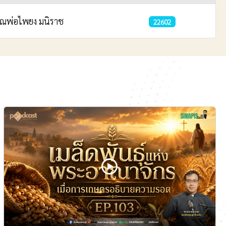
ุณพ่อไพยง มนิราช
22602