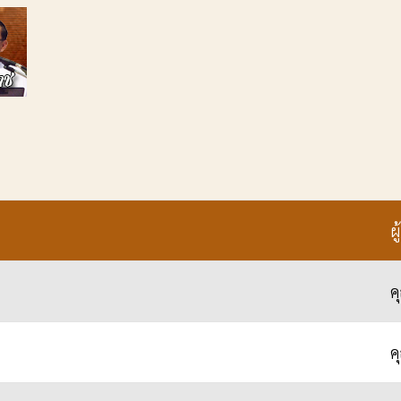
ผ
ค
ค