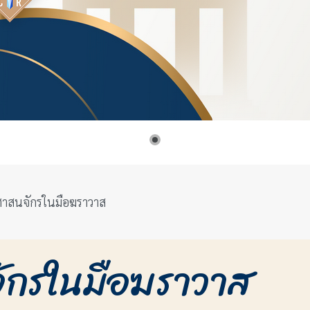
าสนจักรในมือฆราวาส
กรในมือฆราวาส