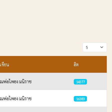
แสดง #
ู้เขียน
ฮิต
ุณพ่อไพยง มนิราช
14377
ุณพ่อไพยง มนิราช
16383