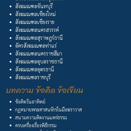
สังฆมณฑลจันทบุรี
สังฆมณฑลเชียงใหม่
สังฆมณฑลเชียงราย
สังฆมณฑลนครสวรรค์
สังฆมณฑลสุราษฎร์ธานี
อัครสังฆมณฑลท่าแร่
สังฆมณฑลนครราชสีมา
สังฆมณฑลอุบลราชธานี
สังฆมณฑลอุดรธานี
สังฆมณฑลราชบุรี
บทความ ข้อคิด ข้อเขียน
ข้อคิดวันอาทิตย์
กฏหมายพระศาสนจักรในมือฆราวาส
สนามความคิดงานแพร่ธรรม
ครบเครื่องเรื่องพิธีกรรม