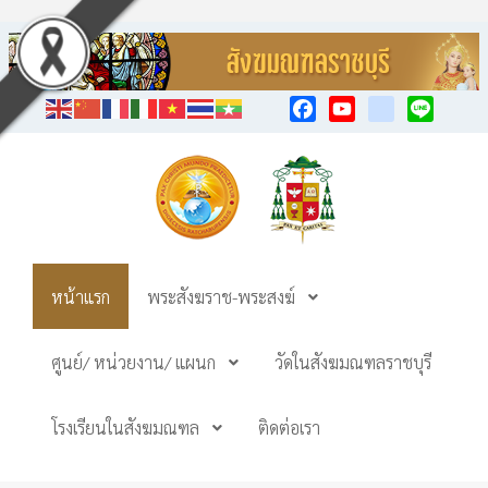
Facebook
YouTube
TikTok
Line
หน้าแรก
พระสังฆราช-พระสงฆ์
ศูนย์/ หน่วยงาน/ แผนก
วัดในสังฆมณฑลราชบุรี
โรงเรียนในสังฆมณฑล
ติดต่อเรา