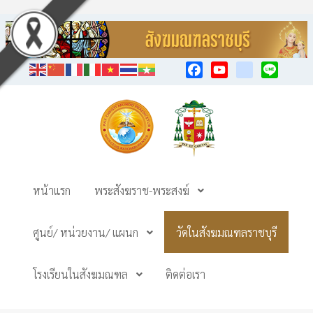
Facebook
YouTube
TikTok
Line
หน้าแรก
พระสังฆราช-พระสงฆ์
ศูนย์/ หน่วยงาน/ แผนก
วัดในสังฆมณฑลราชบุรี
โรงเรียนในสังฆมณฑล
ติดต่อเรา