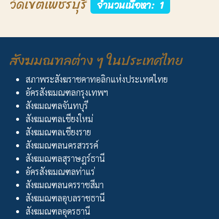
วัดเขตเพชรบุรี
จำนวนเนื้อหา: 1
สังฆมณฑลต่าง ๆ ในประเทศไทย
สภาพระสังฆราชคาทอลิกแห่งประเทศไทย
อัครสังฆมณฑลกรุงเทพฯ
สังฆมณฑลจันทบุรี
สังฆมณฑลเชียงใหม่
สังฆมณฑลเชียงราย
สังฆมณฑลนครสวรรค์
สังฆมณฑลสุราษฎร์ธานี
อัครสังฆมณฑลท่าแร่
สังฆมณฑลนครราชสีมา
สังฆมณฑลอุบลราชธานี
สังฆมณฑลอุดรธานี