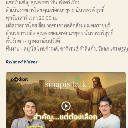
แขกรับเชิญ คุณพ่อศราวิน พัดศรีเรือง
ดำเนินรายการโดย คุณพ่อธนายุทธ นันทพรพิสุทธิ์
ทุกวันเสาร์ เวลา 20:00 น.
ผลิตรายการโดย สื่อมวลชนคาทอลิกสังฆมณฑลราชบุรี
อำนวยการผลิต คุณพ่อยอแซฟธนายุทธ นันทพรพิสุทธิ์
ที่ปรึกษา - ภูวดล กลิ่นสวัสดิ์
ทีมงาน - ดนุนัย ไทยดำรงค์, ชาติพนธ์ คำสีแก้ว, วัลลภ เศรษฐศุ
Related Videos