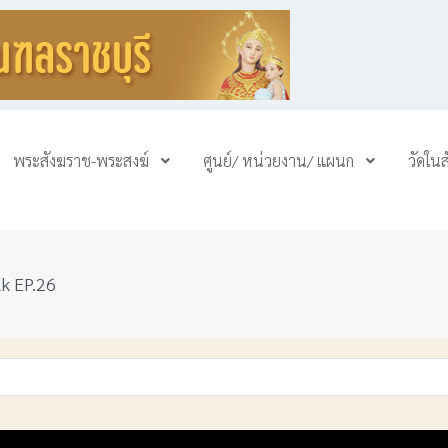
พระสังฆราช-พระสงฆ์
ศูนย์/ หน่วยงาน/ แผนก
วัดใน
lk EP.26