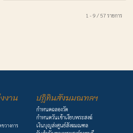
1 - 9 / 57 รายการ
่งงาน
ปฏิทินสังฆมณฑลฯ
กำหนดฉลองวัด
กำหนดวันเข้าเงียบพระสงฆ์
เงินบุญส่งศูนย์สังฆมณฑล
ัดขวางการ