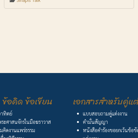
ข้อคิด ข้อเขียน
เอกสารสำหรับคู่แต
อาทิตย์
แบบสอบถามคู่แต่งงาน
ระศาสนจักรในมือฆราวาส
คำมั่นสัญญา
มคิดงานแพร่ธรรม
หนังสือคำร้องขอยกเว้นข้อข