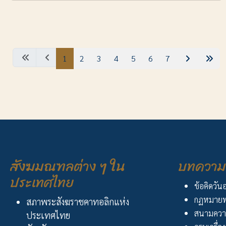
1
2
3
4
5
6
7
สังฆมณฑลต่าง ๆ ใน
บทความ 
ประเทศไทย
ข้อคิดวัน
กฏหมายพ
สภาพระสังฆราชคาทอลิกแห่ง
สนามควา
ประเทศไทย