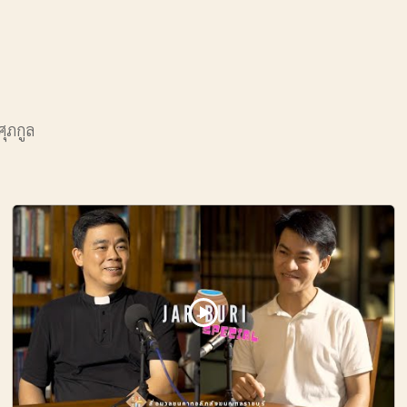
ศุภกูล