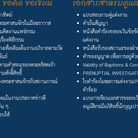
ข้อคิด ข้อเขียน
เอกสารสำหรับคู่แต
อาทิตย์
แบบสอบถามคู่แต่งงาน
ระศาสนจักรในมือฆราวาส
คำมั่นสัญญา
มคิดงานแพร่ธรรม
หนังสือคำร้องขอยกเว้นข้อข
เรื่องพิธีกรรม
แต่งงาน
งเพื่อเติมเต็มงานอภิบาลตามวัด
หนังสือรับรองสถานะของฝ่าย
ันธ์
คำขออนุญาต เพื่อการอยู่ด้วย
ตามคำสอนของพระคริสตเจ้า
Validity of Baptisms & Con
ศักดิิ์สิทธิิ์
PRENUPTIAL INVESTIGA
งพระศาสนจักรกับสถานการณ์
ใบคำร้องโมฆะการแต่งงาน(Peti
คำร้อง)
ังคมในงานประกาศข่าวดี
แบบการเขียนเอกสารขอยกเ
่น ๆ
อนุมัติกรณีอภิสิทธิ์นักบุญเป
บให้