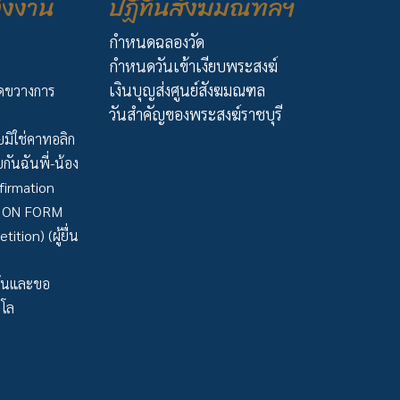
่งงาน
ปฏิทินสังฆมณฑลฯ
กำหนดฉลองวัด
กำหนดวันเข้าเงียบพระสงฆ์
เงินบุญส่งศูนย์สังฆมณฑล
ัดขวางการ
วันสำคัญของพระสงฆ์ราชบุรี
มิใช่คาทอลิก
กันฉันพี่-น้อง
firmation
TION FORM
tion) (ผู้ยื่น
ว้นและขอ
าโล