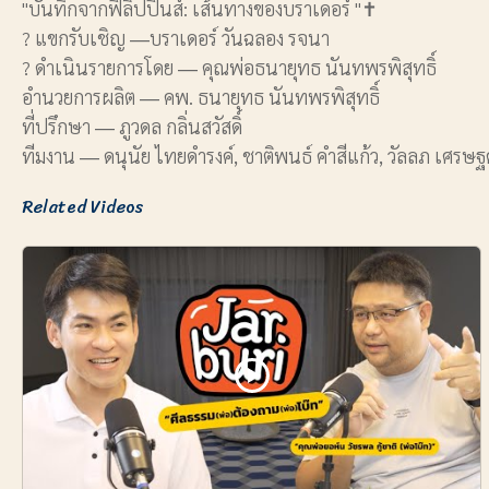
"บันทึกจากฟิลิปปินส์: เส้นทางของบราเดอร์ "✝
? แขกรับเชิญ ―บราเดอร์ วันฉลอง รจนา
? ดำเนินรายการโดย ― คุณพ่อธนายุทธ นันทพรพิสุทธิ์
อำนวยการผลิต ― คพ. ธนายุทธ นันทพรพิสุทธิ์
ที่ปรึกษา ― ภูวดล กลิ่นสวัสดิ์
ทีมงาน ― ดนุนัย ไทยดำรงค์, ชาติพนธ์ คำสีแก้ว, วัลลภ เศรษฐ
Related Videos