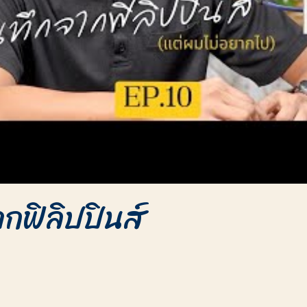
กฟิลิปปินส์