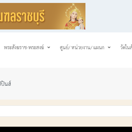
พระสังฆราช-พระสงฆ์
ศูนย์/ หน่วยงาน/ แผนก
วัดใน
ปปินส์