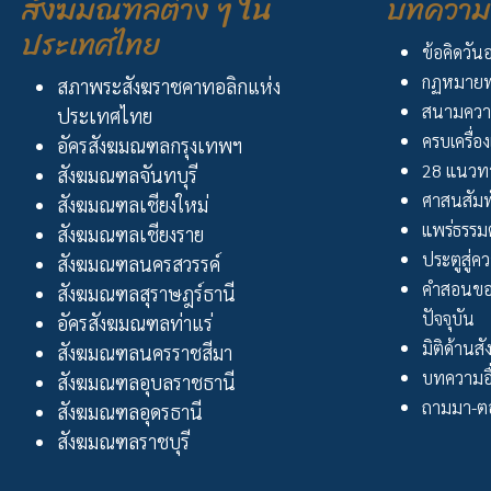
สังฆมณฑลต่าง ๆ ใน
บทความ 
ประเทศไทย
ข้อคิดวัน
กฏหมายพ
สภาพระสังฆราชคาทอลิกแห่ง
สนามควา
ประเทศไทย
ครบเครื่อง
อัครสังฆมณฑลกรุงเทพฯ
28 แนวทา
สังฆมณฑลจันทบุรี
ศาสนสัมพ
สังฆมณฑลเชียงใหม่
แพร่ธรรม
สังฆมณฑลเชียงราย
ประตูสู่ความ
สังฆมณฑลนครสวรรค์
คำสอนขอ
สังฆมณฑลสุราษฎร์ธานี
ปัจจุบัน
อัครสังฆมณฑลท่าแร่
มิติด้านส
สังฆมณฑลนครราชสีมา
บทความอื
สังฆมณฑลอุบลราชธานี
ถามมา-ตอ
สังฆมณฑลอุดรธานี
สังฆมณฑลราชบุรี