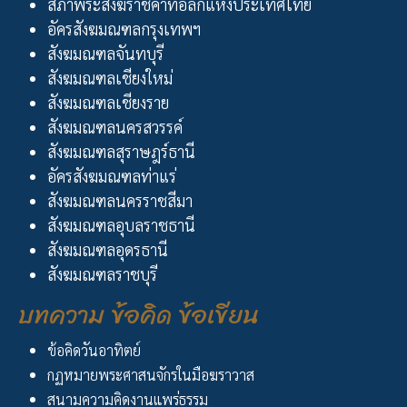
สภาพระสังฆราชคาทอลิกแห่งประเทศไทย
อัครสังฆมณฑลกรุงเทพฯ
สังฆมณฑลจันทบุรี
สังฆมณฑลเชียงใหม่
สังฆมณฑลเชียงราย
สังฆมณฑลนครสวรรค์
สังฆมณฑลสุราษฎร์ธานี
อัครสังฆมณฑลท่าแร่
สังฆมณฑลนครราชสีมา
สังฆมณฑลอุบลราชธานี
สังฆมณฑลอุดรธานี
สังฆมณฑลราชบุรี
บทความ ข้อคิด ข้อเขียน
ข้อคิดวันอาทิตย์
กฏหมายพระศาสนจักรในมือฆราวาส
สนามความคิดงานแพร่ธรรม