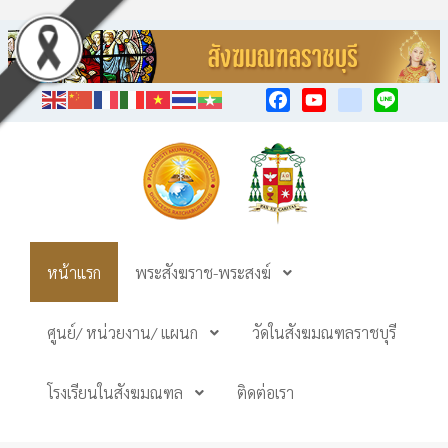
Facebook
YouTube
TikTok
Line
หน้าแรก
พระสังฆราช-พระสงฆ์
ศูนย์/ หน่วยงาน/ แผนก
วัดในสังฆมณฑลราชบุรี
โรงเรียนในสังฆมณฑล
ติดต่อเรา