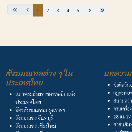
1
2
3
4
5
สังฆมณฑลต่าง ๆ ใน
บทความ 
ประเทศไทย
ข้อคิดวัน
กฏหมายพ
สภาพระสังฆราชคาทอลิกแห่ง
สนามควา
ประเทศไทย
ครบเครื่อง
อัครสังฆมณฑลกรุงเทพฯ
28 แนวทา
สังฆมณฑลจันทบุรี
ศาสนสัมพ
สังฆมณฑลเชียงใหม่