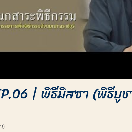
P.06 | พิธีมิสซา (พิธีบ
ุณ)