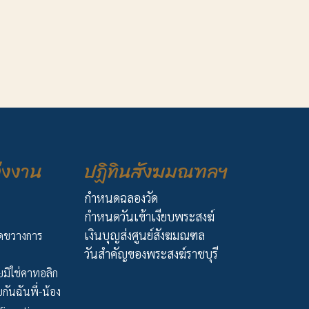
่งงาน
ปฏิทินสังฆมณฑลฯ
กำหนดฉลองวัด
กำหนดวันเข้าเงียบพระสงฆ์
เงินบุญส่งศูนย์สังฆมณฑล
ัดขวางการ
วันสำคัญของพระสงฆ์ราชบุรี
มิใช่คาทอลิก
กันฉันพี่-น้อง