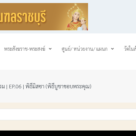
พระสังฆราช-พระสงฆ์
ศูนย์/ หน่วยงาน/ แผนก
วัดใน
ม | EP.06 | พิธีมิสซา (พิธีบูชาขอบพระคุณ)