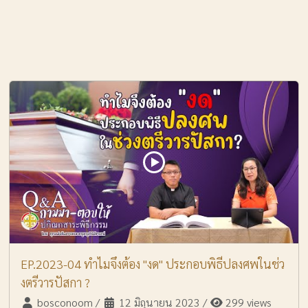
EP.2023-04 ทำไมจึงต้อง "งด" ประกอบพิธีปลงศพในช่ว
งตรีวารปัสกา ?
bosconoom
/
12 มิถุนายน 2023
/
299 views