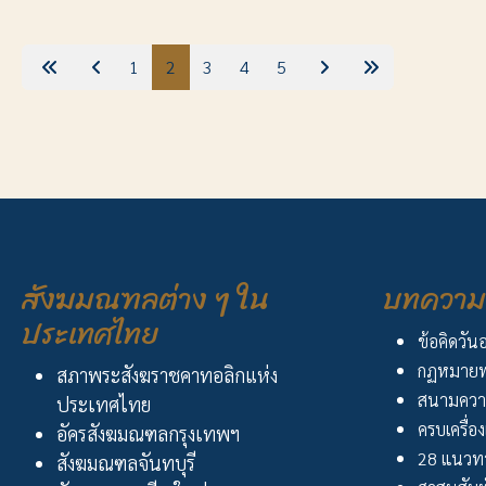
1
2
3
4
5
สังฆมณฑลต่าง ๆ ใน
บทความ 
ประเทศไทย
ข้อคิดวัน
กฏหมายพ
สภาพระสังฆราชคาทอลิกแห่ง
สนามควา
ประเทศไทย
ครบเครื่อง
อัครสังฆมณฑลกรุงเทพฯ
28 แนวทา
สังฆมณฑลจันทบุรี