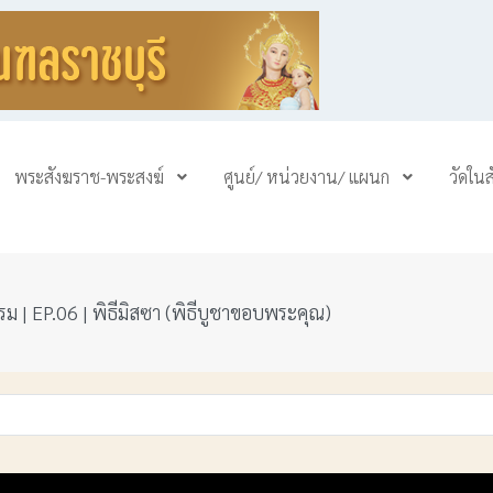
พระสังฆราช-พระสงฆ์
ศูนย์/ หน่วยงาน/ แผนก
วัดใน
ม | EP.06 | พิธีมิสซา (พิธีบูชาขอบพระคุณ)