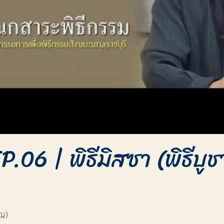
P.06 | พิธีมิสซา (พิธีบ
ุณ)