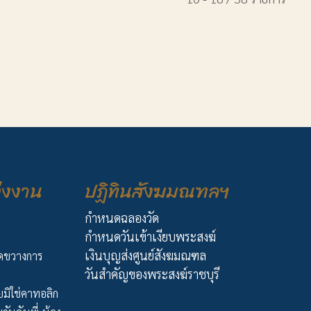
่งงาน
ปฏิทินสังฆมณฑลฯ
กำหนดฉลองวัด
กำหนดวันเข้าเงียบพระสงฆ์
เงินบุญส่งศูนย์สังฆมณฑล
ัดขวางการ
วันสำคัญของพระสงฆ์ราชบุรี
มิใช่คาทอลิก