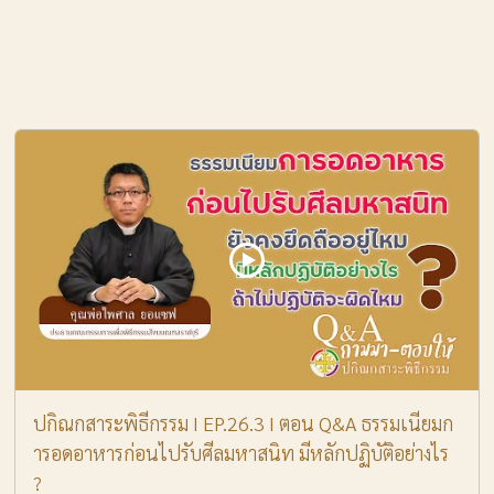
ปกิณกสาระพิธีกรรม I EP.26.3 I ตอน Q&A ธรรมเนียมก
ารอดอาหารก่อนไปรับศีลมหาสนิท มีหลักปฏิบัติอย่างไร
?