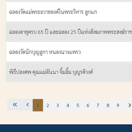
ฉลองวัดแม่พระถวายองค์ในพระวิหาร ลูกแก
ฉลองอายุครบ 65 ปี และฉลอง 25 ปีแห่งสังฆภาพพระสงฆ์ราชบ
ฉลองวัดนักบุญลูกา หนองนางแพรว
พิธีปลงศพ คุณแม่อันนา จิ้มลิ้ม บุญรติวงศ์
เนื้อหา
1
2
3
4
5
6
7
8
9