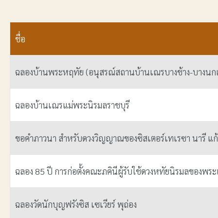
ชื่อ
ฉลองบ้านพระหฤทัย (อนุสรณ์สถานบ้านเณรบางช้าง-บางนก
ฉลองบ้านเณรแม่พระนิรมลราชบุรี
ขอคำภาวนา สำหรับดวงวิญญาณของซิสเตอร์เทเรซา นารี แก้
ฉลอง 85 ปี การก่อตั้งคณะภคินีผู้รับใช้ดวงหทัยนิรมลของพระแ
ฉลองวัดนักบุญฟรังซิส เซเวียร์ พุถ่อง