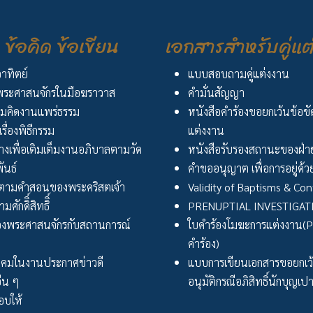
ข้อคิด ข้อเขียน
เอกสารสำหรับคู่แต
อาทิตย์
แบบสอบถามคู่แต่งงาน
ระศาสนจักรในมือฆราวาส
คำมั่นสัญญา
มคิดงานแพร่ธรรม
หนังสือคำร้องขอยกเว้นข้อข
เรื่องพิธีกรรม
แต่งงาน
งเพื่อเติมเต็มงานอภิบาลตามวัด
หนังสือรับรองสถานะของฝ่าย
ันธ์
คำขออนุญาต เพื่อการอยู่ด้วย
ตามคำสอนของพระคริสตเจ้า
Validity of Baptisms & Con
ศักดิิ์สิทธิิ์
PRENUPTIAL INVESTIGA
งพระศาสนจักรกับสถานการณ์
ใบคำร้องโมฆะการแต่งงาน(Peti
คำร้อง)
ังคมในงานประกาศข่าวดี
แบบการเขียนเอกสารขอยกเ
่น ๆ
อนุมัติกรณีอภิสิทธิ์นักบุญเป
บให้