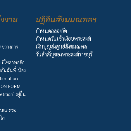
่งงาน
ปฏิทินสังฆมณฑลฯ
กำหนดฉลองวัด
กำหนดวันเข้าเงียบพระสงฆ์
เงินบุญส่งศูนย์สังฆมณฑล
ัดขวางการ
วันสำคัญของพระสงฆ์ราชบุรี
มิใช่คาทอลิก
กันฉันพี่-น้อง
firmation
TION FORM
tion) (ผู้ยื่น
ว้นและขอ
าโล