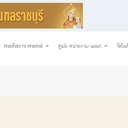
พระสังฆราช-พระสงฆ์
ศูนย์/ หน่วยงาน/ แผนก
วัดใน