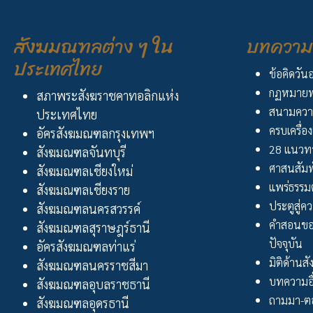
สังฆมณฑลต่าง ๆ ใน
บทความ 
ประเทศไทย
ข้อคิดวัน
กฏหมายพ
สภาพระสังฆราชคาทอลิกแห่ง
สนามควา
ประเทศไทย
ครบเครื่อง
อัครสังฆมณฑลกรุงเทพฯ
28 แนวทา
สังฆมณฑลจันทบุรี
ศาสนสัมพ
สังฆมณฑลเชียงใหม่
แพร่ธรรม
สังฆมณฑลเชียงราย
ประตูสู่ความ
สังฆมณฑลนครสวรรค์
คำสอนขอ
สังฆมณฑลสุราษฎร์ธานี
ปัจจุบัน
อัครสังฆมณฑลท่าแร่
มิติด้านส
สังฆมณฑลนครราชสีมา
บทความอื
สังฆมณฑลอุบลราชธานี
ถามมา-ตอ
สังฆมณฑลอุดรธานี