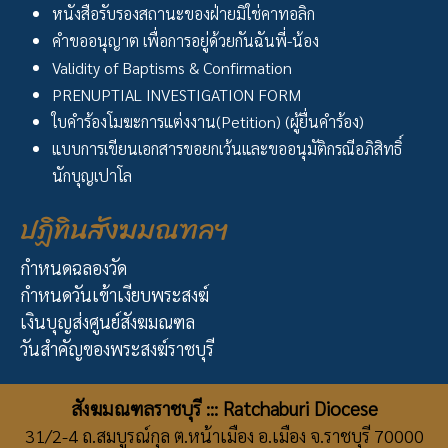
หนังสือรับรองสถานะของฝ่ายมิใช่คาทอลิก
คำขออนุญาต เพื่อการอยู่ด้วยกันฉันพี่-น้อง
Validity of Baptisms & Confirmation
PRENUPTIAL INVESTIGATION FORM
ใบคำร้องโมฆะการแต่งงาน(Petition) (ผู้ยื่นคำร้อง)
แบบการเขียนเอกสารขอยกเว้นและขออนุมัติกรณีอภิสิทธิ์
นักบุญเปาโล
ปฏิทินสังฆมณฑลฯ
กำหนดฉลองวัด
กำหนดวันเข้าเงียบพระสงฆ์
เงินบุญส่งศูนย์สังฆมณฑล
วันสำคัญของพระสงฆ์ราชบุรี
สังฆมณฑลราชบุรี ::: Ratchaburi Diocese
31/2-4 ถ.สมบูรณ์กุล ต.หน้าเมือง อ.เมือง จ.ราชบุรี 70000