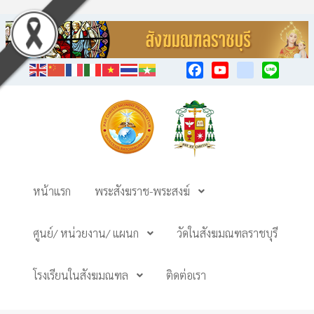
Facebook
YouTube
TikTok
Line
หน้าแรก
พระสังฆราช-พระสงฆ์
ศูนย์/ หน่วยงาน/ แผนก
วัดในสังฆมณฑลราชบุรี
โรงเรียนในสังฆมณฑล
ติดต่อเรา