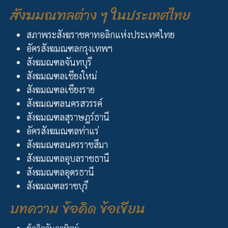
สังฆมณฑลต่าง ๆ ในประเทศไทย
สภาพระสังฆราชคาทอลิกแห่งประเทศไทย
อัครสังฆมณฑลกรุงเทพฯ
สังฆมณฑลจันทบุรี
สังฆมณฑลเชียงใหม่
สังฆมณฑลเชียงราย
สังฆมณฑลนครสวรรค์
สังฆมณฑลสุราษฎร์ธานี
อัครสังฆมณฑลท่าแร่
สังฆมณฑลนครราชสีมา
สังฆมณฑลอุบลราชธานี
สังฆมณฑลอุดรธานี
สังฆมณฑลราชบุรี
บทความ ข้อคิด ข้อเขียน