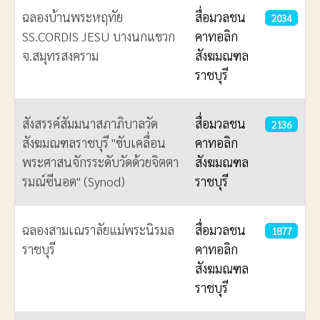
ฉลองบ้านพระหฤทัย
สื่อมวลชน
2034
SS.CORDIS JESU บางนกแขวก
คาทอลิก
จ.สมุทรสงคราม
สังฆมณฑล
ราชบุรี
สังสรรค์สัมมนาสภาภิบาลวัด
สื่อมวลชน
2136
สังฆมณฑลราชบุรี "ขับเคลื่อน
คาทอลิก
พระศาสนจักรระดับวัดด้วยจิตตา
สังฆมณฑล
รมณ์ซีนอด" (Synod)
ราชบุรี
ฉลองสามเณราลัยแม่พระนิรมล
สื่อมวลชน
1877
ราชบุรี
คาทอลิก
สังฆมณฑล
ราชบุรี