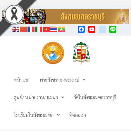
Facebook
YouTube
TikTok
Line
หน้าแรก
พระสังฆราช-พระสงฆ์
ศูนย์/ หน่วยงาน/ แผนก
วัดในสังฆมณฑลราชบุรี
โรงเรียนในสังฆมณฑล
ติดต่อเรา