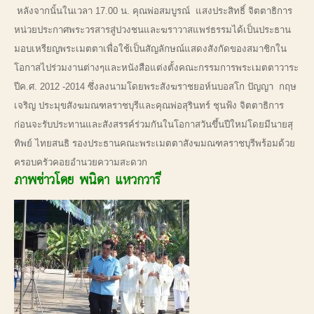
หลังจากนั้นในเวลา 17.00 น. คุณพ่อสมบูรณ์ แสงประสิทธิ์ จิตตาธิการ
หน่วยประกาศพระวรสารสู่ปวงชนและฆราวาสแพร่ธรรมได้เป็นประธาน
มอบเหรียญพระเมตตาเพื่อใช้เป็นสัญลักษณ์แสดงสังกัดของสมาชิกใน
โอกาสไปร่วมงานต่างๆและหนังสือแต่งตั้งคณะกรรมการพระเมตตาวาระ
ปีค.ศ. 2012 -2014 ซึ่งลงนามโดยพระสังฆราชยอห์นบอสโก ปัญญา กฤษ
เจริญ ประมุขสังฆมณฑลราชบุรีและคุณพ่อสุรินทร์ ชุนฟ้ง จิตตาธิการ
ก่อนจะรับประทานและสังสรรค์ร่วมกันในโอกาสวันขึ้นปีใหม่โดยมีนายสุ
ทิพย์ ไทยสนธิ รองประธานคณะพระเมตตาสังฆมณฑลราชบุรีพร้อมด้วย
ครอบครัวคอยอำนวยความสะดวก
ภาพข่าวโดย พนิดา แหวกวารี