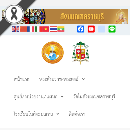
Facebook
YouTube
TikTok
Line
หน้าแรก
พระสังฆราช-พระสงฆ์
ศูนย์/ หน่วยงาน/ แผนก
วัดในสังฆมณฑลราชบุรี
โรงเรียนในสังฆมณฑล
ติดต่อเรา