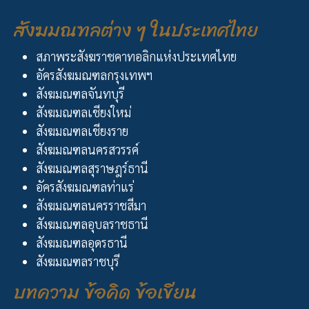
สังฆมณฑลต่าง ๆ ในประเทศไทย
สภาพระสังฆราชคาทอลิกแห่งประเทศไทย
อัครสังฆมณฑลกรุงเทพฯ
สังฆมณฑลจันทบุรี
สังฆมณฑลเชียงใหม่
สังฆมณฑลเชียงราย
สังฆมณฑลนครสวรรค์
สังฆมณฑลสุราษฎร์ธานี
อัครสังฆมณฑลท่าแร่
สังฆมณฑลนครราชสีมา
สังฆมณฑลอุบลราชธานี
สังฆมณฑลอุดรธานี
สังฆมณฑลราชบุรี
บทความ ข้อคิด ข้อเขียน