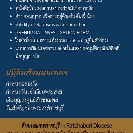
หนังสือคำร้องขอยกเว้นข้อขัดขวางการแต่งงาน
หนังสือรับรองสถานะของฝ่ายมิใช่คาทอลิก
คำขออนุญาต เพื่อการอยู่ด้วยกันฉันพี่-น้อง
Validity of Baptisms & Confirmation
PRENUPTIAL INVESTIGATION FORM
ใบคำร้องโมฆะการแต่งงาน(Petition) (ผู้ยื่นคำร้อง)
แบบการเขียนเอกสารขอยกเว้นและขออนุมัติกรณีอภิสิทธิ์
นักบุญเปาโล
ปฏิทินสังฆมณฑลฯ
กำหนดฉลองวัด
กำหนดวันเข้าเงียบพระสงฆ์
เงินบุญส่งศูนย์สังฆมณฑล
วันสำคัญของพระสงฆ์ราชบุรี
สังฆมณฑลราชบุรี ::: Ratchaburi Diocese