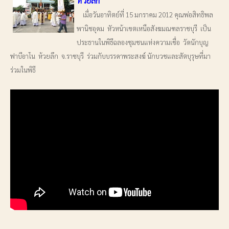
ห้วยลึก
เมื่อวันอาทิตย์ที่ 15 มกราคม 2012 คุณพ่อสิทธิพล
พานิชอุดม หัวหน้าเขตเหนือสังฆมณฑลราชบุรี เป็น
ประธานในพิธีฉลองชุมชนแห่งความเชื่อ วัดนักบุญ
ฟาบีอาโน ห้วยลึก จ.ราชบุรี ร่วมกับบรรดาพระสงฆ์ นักบวชและสัตบุรุษที่มา
ร่วมในพิธี