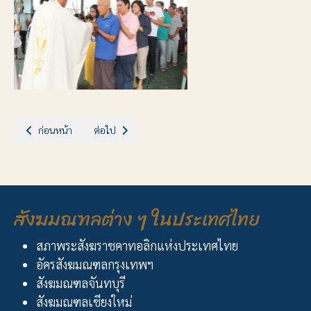
เนื้อหาก่อนหน้า: ฉลอง 25 ปีวัด น.อักแนส ชัฎป่าหวาย
เนื้อหาถัดไป: ฉลองชุมชนแห่งความเชื่อวัดในบางนกแขวก
ก่อนหน้า
ต่อไป
สังฆมณฑลต่าง ๆ ในประเทศไทย
สภาพระสังฆราชคาทอลิกแห่งประเทศไทย
อัครสังฆมณฑลกรุงเทพฯ
สังฆมณฑลจันทบุรี
สังฆมณฑลเชียงใหม่