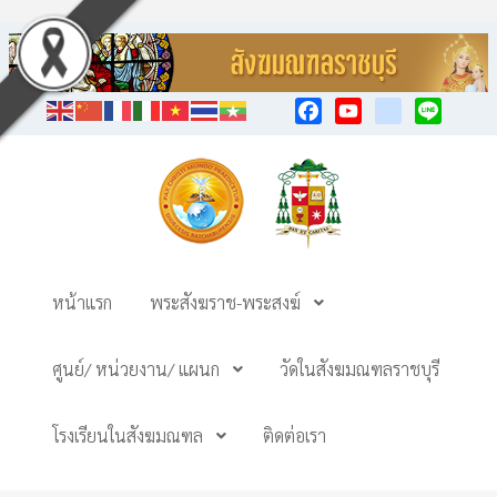
Facebook
YouTube
TikTok
Line
หน้าแรก
พระสังฆราช-พระสงฆ์
ศูนย์/ หน่วยงาน/ แผนก
วัดในสังฆมณฑลราชบุรี
โรงเรียนในสังฆมณฑล
ติดต่อเรา