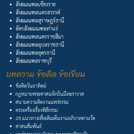
สังฆมณฑลเชียงราย
สังฆมณฑลนครสวรรค์
สังฆมณฑลสุราษฎร์ธานี
อัครสังฆมณฑลท่าแร่
สังฆมณฑลนครราชสีมา
สังฆมณฑลอุบลราชธานี
สังฆมณฑลอุดรธานี
สังฆมณฑลราชบุรี
บทความ ข้อคิด ข้อเขียน
ข้อคิดวันอาทิตย์
กฏหมายพระศาสนจักรในมือฆราวาส
สนามความคิดงานแพร่ธรรม
ครบเครื่องเรื่องพิธีกรรม
28 แนวทางเพื่อเติมเต็มงานอภิบาลตามวัด
ศาสนสัมพันธ์