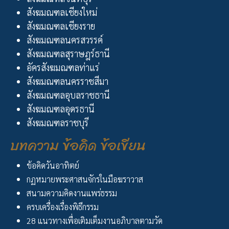
สังฆมณฑลเชียงใหม่
สังฆมณฑลเชียงราย
สังฆมณฑลนครสวรรค์
สังฆมณฑลสุราษฎร์ธานี
อัครสังฆมณฑลท่าแร่
สังฆมณฑลนครราชสีมา
สังฆมณฑลอุบลราชธานี
สังฆมณฑลอุดรธานี
สังฆมณฑลราชบุรี
บทความ ข้อคิด ข้อเขียน
ข้อคิดวันอาทิตย์
กฏหมายพระศาสนจักรในมือฆราวาส
สนามความคิดงานแพร่ธรรม
ครบเครื่องเรื่องพิธีกรรม
28 แนวทางเพื่อเติมเต็มงานอภิบาลตามวัด