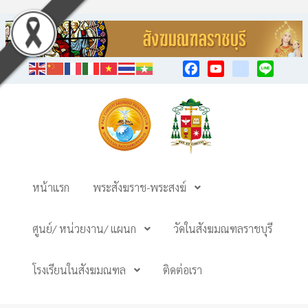
Facebook
YouTube
TikTok
Line
หน้าแรก
พระสังฆราช-พระสงฆ์
ศูนย์/ หน่วยงาน/ แผนก
วัดในสังฆมณฑลราชบุรี
โรงเรียนในสังฆมณฑล
ติดต่อเรา