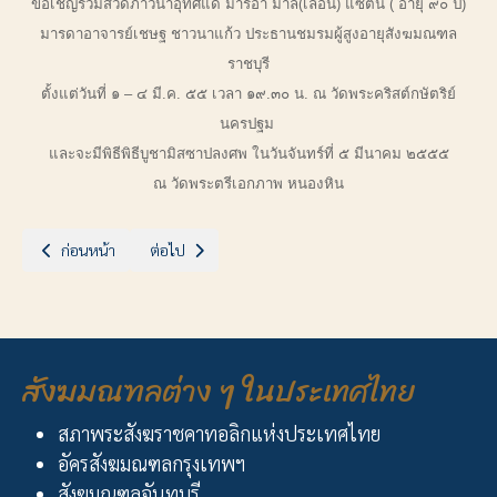
ขอเชิญร่วมสวดภาวนาอุทิศแด่ มารีอา มาลี(เลื่อน) แซ่ตั้น ( อายุ ๙๐ ปี)
มารดาอาจารย์เชษฐ ชาวนาแก้ว ประธานชมรมผู้สูงอายุสังฆมณฑล
ราชบุรี
ตั้งแต่วันที่ ๑ – ๔ มี.ค. ๕๕ เวลา ๑๙.๓๐ น. ณ วัดพระคริสต์กษัตริย์
นครปฐม
และจะมีพิธี
พิธีบูชามิสซาปลงศพ ในวันจันทร์ที่ ๕ มีนาคม ๒๕๕๕
ณ วัดพระตรีเอกภาพ หนองหิน
เนื้อหาก่อนหน้า: พิธีปลงศพซิสเตอร์อาคาทาพิกุล สงวนพงษ์
เนื้อหาถัดไป: เสกป่าช้าอาสนวิหารแม่พระบังเกิด บางนกแ
ก่อนหน้า
ต่อไป
สังฆมณฑลต่าง ๆ ในประเทศไทย
สภาพระสังฆราชคาทอลิกแห่งประเทศไทย
อัครสังฆมณฑลกรุงเทพฯ
สังฆมณฑลจันทบุรี