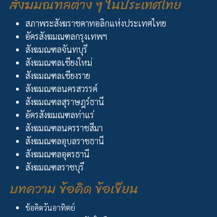
สังฆมณฑลต่าง ๆ ในประเทศไทย
สภาพระสังฆราชคาทอลิกแห่งประเทศไทย
อัครสังฆมณฑลกรุงเทพฯ
สังฆมณฑลจันทบุรี
สังฆมณฑลเชียงใหม่
สังฆมณฑลเชียงราย
สังฆมณฑลนครสวรรค์
สังฆมณฑลสุราษฎร์ธานี
อัครสังฆมณฑลท่าแร่
สังฆมณฑลนครราชสีมา
สังฆมณฑลอุบลราชธานี
สังฆมณฑลอุดรธานี
สังฆมณฑลราชบุรี
บทความ ข้อคิด ข้อเขียน
ข้อคิดวันอาทิตย์