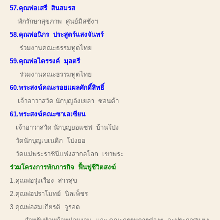
57.คุณพ่อเสรี สินสมรส
พักรักษาสุขภาพ ศูนย์มิสซังฯ
58.คุณพ่อนิกร ประสูตร์แสงจันทร์
ร่วมงานคณะธรรมทูตไทย
59.คุณพ่อไตรรงค์ มุลตรี
ร่วมงานคณะธรรมทูตไทย
60.พระสงฆ์คณะรอยแผลศักดิ์สิทธิ์
เจ้าอาวาสวัด นักบุญอังเยลา ซอนต้า
61.พระสงฆ์คณะซาเลเซียน
เจ้าอาวาสวัด นักบุญยอแซฟ บ้านโป่ง
วัดนักบุญเบเนดิก โป่งยอ
วัดแม่พระราชินีแห่งสากลโลก เขาพระ
ร่วมโครงการพักภารกิจ ฟื้นฟูชีวิตสงฆ์
1.คุณพ่อรุ่งเรือง สารสุข
2.คุณพ่อปราโมทย์ นิลเพ็ชร
3.คุณพ่อสมเกียรติ จูรอด