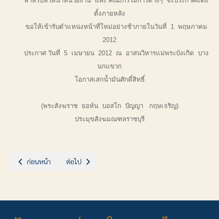
สำหรับหัวหน้าหน่วยงาน และ คณะกรรมการต่างๆ จะประกาศแต่ง
ตั้งภายหลัง
ขอให้เข้ารับตำแหน่งหน้าที่ใหม่อย่างช้าภายในวันที่ 1 พฤษภาคม
2012
ประกาศ วันที่ 5 เมษายน 2012 ณ อาสนวิหารแม่พระบังเกิด บาง
นกแขวก
โอกาสเสกน้ำมันศักดิ์สิทธิ์
(พระสังฆราช ยอห์น บอสโก ปัญญา กฤษเจริญ)
ประมุขสังฆมณฑลราชบุรี
เนื้อหาก่อนหน้า: สุขสันต์วันปัสกาจากพระคุณเจ้ายอห์นบอสโก ปัญญา กฤษเ
เนื้อหาถัดไป: ประกาศเรื่อง การอธิษฐานขอพระพรจากพระเ
ก่อนหน้า
ต่อไป