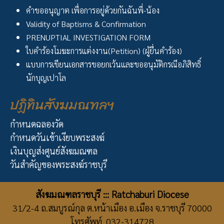
คำขออนุญาต เพื่อการอยู่ด้วยกันฉันพี่-น้อง
Validity of Baptisms & Confirmation
PRENUPTIAL INVESTIGATION FORM
ใบคำร้องโมฆะการแต่งงาน(Petition) (ผู้ยื่นคำร้อง)
แบบการเขียนเอกสารขอยกเว้นและขออนุมัติกรณีอภิสิทธิ์
นักบุญเปาโล
ปฏิทินสังฆมณฑลฯ
กำหนดฉลองวัด
กำหนดวันเข้าเงียบพระสงฆ์
เงินบุญส่งศูนย์สังฆมณฑล
วันสำคัญของพระสงฆ์ราชบุรี
สังฆมณฑลราชบุรี ::: Ratchaburi Diocese
31/2-4 ถ.สมบูรณ์กุล ต.หน้าเมือง อ.เมือง จ.ราชบุรี 70000
โทรศัพท์ 032-314728