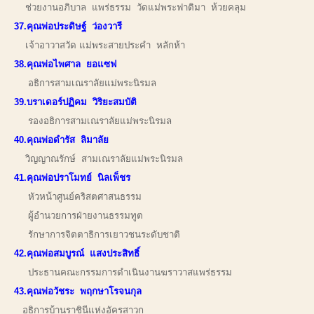
ช่วยงานอภิบาล แพร่ธรรม วัดแม่พระฟาติมา ห้วยคลุม
37.คุณพ่อประดิษฐ์ ว่องวารี
เจ้าอาวาสวัด แม่พระสายประคำ หลักห้า
38.คุณพ่อไพศาล ยอแซฟ
อธิการสามเณราลัยแม่พระนิรมล
39.บราเดอร์ปฏิคม วิริยะสมบัติ
รองอธิการสามเณราลัยแม่พระนิรมล
40.คุณพ่อดำรัส ลิมาลัย
วิญญาณรักษ์ สามเณราลัยแม่พระนิรมล
41.คุณพ่อปราโมทย์ นิลเพ็ชร
หัวหน้าศูนย์คริสตศาสนธรรม
ผู้อำนวยการฝ่ายงานธรรมทูต
รักษาการจิตตาธิการเยาวชนระดับชาติ
42.คุณพ่อสมบูรณ์ แสงประสิทธิ์
ประธานคณะกรรมการดำเนินงานฆราวาสแพร่ธรรม
43.คุณพ่อวัชระ พฤกษาโรจนกุล
อธิการบ้านราชินีแห่งอัครสาวก