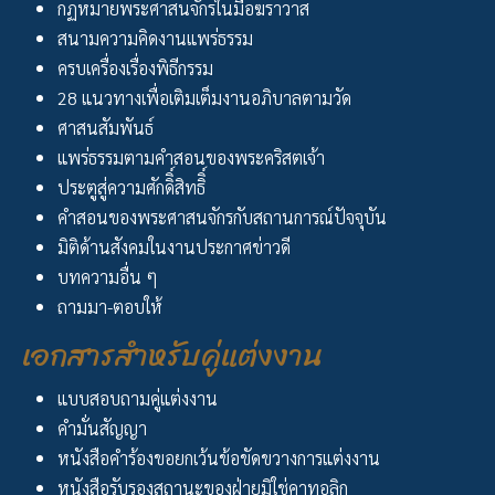
กฏหมายพระศาสนจักรในมือฆราวาส
สนามความคิดงานแพร่ธรรม
ครบเครื่องเรื่องพิธีกรรม
28 แนวทางเพื่อเติมเต็มงานอภิบาลตามวัด
ศาสนสัมพันธ์
แพร่ธรรมตามคำสอนของพระคริสตเจ้า
ประตูสู่ความศักดิิ์สิทธิิ์
คำสอนของพระศาสนจักรกับสถานการณ์ปัจจุบัน
มิติด้านสังคมในงานประกาศข่าวดี
บทความอื่น ๆ
ถามมา-ตอบให้
เอกสารสำหรับคู่แต่งงาน
แบบสอบถามคู่แต่งงาน
คำมั่นสัญญา
หนังสือคำร้องขอยกเว้นข้อขัดขวางการแต่งงาน
หนังสือรับรองสถานะของฝ่ายมิใช่คาทอลิก