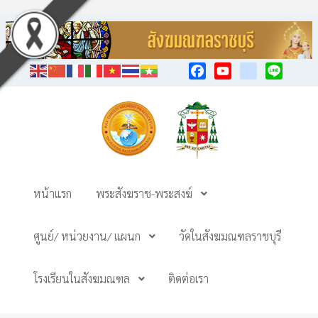
Facebook
YouTube
TikTok
Line
หน้าแรก
พระสังฆราช-พระสงฆ์
ศูนย์/ หน่วยงาน/ แผนก
วัดในสังฆมณฑลราชบุรี
โรงเรียนในสังฆมณฑล
ติดต่อเรา