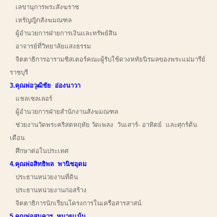
เลขานุการพระสังฆราช
เหรัญญิกสังฆมณฑล
ผู้อำนวยการฝ่ายการเงินและทรัพย์สิน
อาจารย์ที่วิทยาลัยแสงธรรม
จิตตาธิการอารามซิสเตอร์คณะผู้รับใช้ดวงหทัยนิรมลของพระแม่มารีย์
ราชบุรี
3.คุณพ่อวุฒิชัย อ่องนาวา
แชลเซลเลอร์
ผู้อำนวยการฝ่ายสำนักงานสังฆมณฑล
ช่วยงานวัดพระคริสตหฤทัย วัดเพลง วันเสาร์- อาทิตย์ และศุกร์ต้น
เดือน
ศึกษาต่อในประเทศ
4.คุณพ่อสิทธิพล พานิชอุดม
ประธานหน่วยงานที่ดิน
ประธานหน่วยงานก่อสร้าง
จิตตาธิการนักเรียนโครงการในเครือสารสาสน์
5.คุณพ่อสมควร หมายแม้น