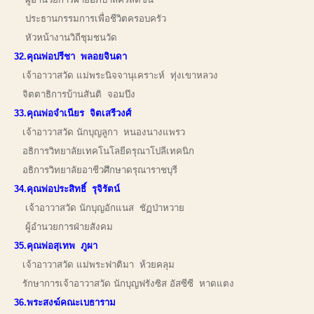
ประธานกรรมการเพื่อชีวิตครอบครัว
หัวหน้างานวิถีชุมชนวัด
32.คุณพ่อปรีชา พลอยจินดา
เจ้าอาวาสวัด แม่พระนิจจานุเคราะห์ ทุ่งเขาหลวง
จิตตาธิการบ้านสันติ จอมบึง
33.คุณพ่อจำเนียร จิตเสรีวงศ์
เจ้าอาวาสวัด นักบุญลูกา หนองนางแพรว
อธิการวิทยาลัยเทคโนโลยีดรุณาโปลีเทคนิก
อธิการวิทยาลัยอาชีวศึกษาดรุณาราชบุรี
34.คุณพ่อประสิทธิ์ รุจิรัตน์
เจ้าอาวาสวัด นักบุญอักแนส ชัฏป่าหวาย
ผู้อำนวยการฝ่ายสังคม
35.คุณพ่อสุเทพ ภูผา
เจ้าอาวาสวัด แม่พระฟาติมา ห้วยคลุม
รักษาการเจ้าอาวาสวัด นักบุญฟรังซิส อัสซีซี หาดแตง
36.พระสงฆ์คณะเบธาราม