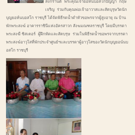
สงกรานต์ พระคุณเจ้ายอห์นบอสโกปัญญา กฤษ
เจริญ ร่วมกับคุณพ่อเจ้าอาวาสและสัตบุรุษวัดนัก
บุญยอห์นบอสโก ราชบุรี ได้จัดพิธีรดน้ำดำหัวขอพรจากผู้สูงอายุ ณ บ้าน
พักพระสงฆ์ อาคารราชินีแห่งอัครสาวก สังฆมณฑลราชบุรี โดยมีบรรดา
พระสงฆื ซิสเตอร์ ผู้ฝึกหัดและสัตบรุษ ร่วมในพิธีรดน้ำขอพรจากบรรดา
พระสงฆ์อาวุโสที่พักประจำศูนย์ฯและบรรดาผู้อาวุโสของวัดนักบุญยอน์นบ
อสโก ราชบุรี