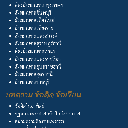
อัครสังฆมณฑลกรุงเทพฯ
สังฆมณฑลจันทบุรี
สังฆมณฑลเชียงใหม่
สังฆมณฑลเชียงราย
สังฆมณฑลนครสวรรค์
สังฆมณฑลสุราษฎร์ธานี
อัครสังฆมณฑลท่าแร่
สังฆมณฑลนครราชสีมา
สังฆมณฑลอุบลราชธานี
สังฆมณฑลอุดรธานี
สังฆมณฑลราชบุรี
บทความ ข้อคิด ข้อเขียน
ข้อคิดวันอาทิตย์
กฏหมายพระศาสนจักรในมือฆราวาส
สนามความคิดงานแพร่ธรรม