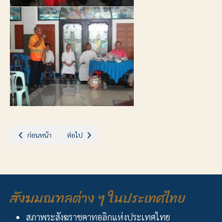
เนื้อหาก่อนหน้า: ประกาศ...บ้านสิทธิดา-ศูนย์พัฒนาการเด็กพิการ
เนื้อหาถัดไป: พิธีบูชาขอบพระคุณถวายเป็นพระกุศลฯ
ก่อนหน้า
ต่อไป
สังฆมณฑลต่าง ๆ ในประเทศไทย
สภาพระสังฆราชคาทอลิกแห่งประเทศไทย