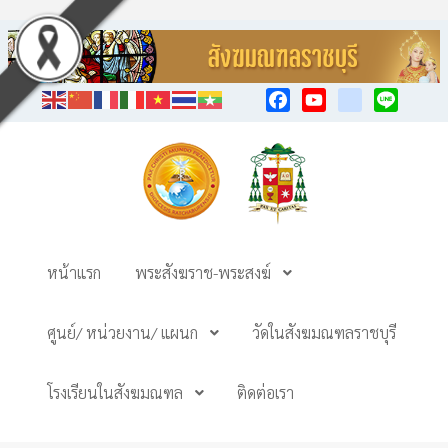
Facebook
YouTube
TikTok
Line
หน้าแรก
พระสังฆราช-พระสงฆ์
ศูนย์/ หน่วยงาน/ แผนก
วัดในสังฆมณฑลราชบุรี
โรงเรียนในสังฆมณฑล
ติดต่อเรา