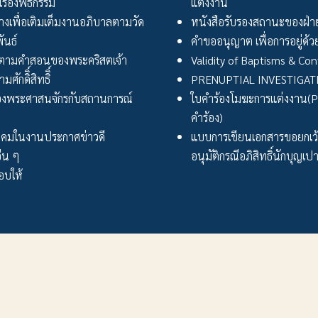
เรื่องพิธีกรรม
แต่งงาน
งเพื่อเติมเต็มงานอภิบาลตามวัด
หนังสือรับรองสถานะของฝ่าย
ันธ์
คำขออนุญาต เพื่อการอยู่ด้วย
ตามคำสอนของพระคริสตเจ้า
Validity of Baptisms & Con
ศักดิิ์สิทธิิ์
PRENUPTIAL INVESTIGA
งพระศาสนจักรกับสถานการณ์
ใบคำร้องโมฆะการแต่งงาน(Peti
คำร้อง)
ังคมในงานประกาศข่าวดี
แบบการเขียนเอกสารขอยกเ
่น ๆ
อนุมัติกรณีอภิสิทธิ์นักบุญเป
บให้
สังฆมณฑลราชบุรี ::: Ratchaburi Diocese
.สมบูรณ์กุล ต.หน้าเมือง อ.เมือง จ.ราชบุรี 70000 โทรศัพท์ 0