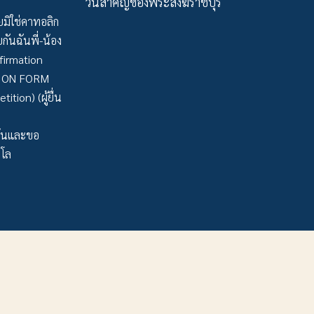
วันสำคัญของพระสงฆ์ราชบุรี
มิใช่คาทอลิก
กันฉันพี่-น้อง
firmation
TION FORM
tion) (ผู้ยื่น
ว้นและขอ
าโล
32-314728