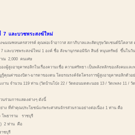
้งที่ 7 และบวชพระสงฆ์ใหม่
ังฆมณฑลนครสวรรค์ คุณพ่อเจ้าอาวาส สภาภิบาลและสัตบุรุษวัดเซนต์นิโคลาส 
ี่ 7 และบวชพระสงฆ์ใหม่ 1 องค์ ชื่อ สังฆานุกรดอมินิก สินธ์ หนุนทรัพย์ ขึ้นใน
ระมาณ 2,000 คนเศษ
ังของผู้สูงอายุคาทอลิกในเรื่องความเชื่อ ความศรัทธา เป็นพลังหลักของสังคมและ
ญูรู้คุณค่าของบิดา-มารดาของตน โดยรณรงค์จัดโครงการผู้สูงอายุคาทอลิกตัวอย่า
าน จำนวน 119 ท่าน (วัดบ้านโป่ง 22 / วัดดอนมดตะนอย 13 / วัดเพลง 11 / วัดรา
วนร่วมการแสดงต่างๆ ดังนี้
ี่ทำคุณประโยชน์แก่พระศาสนจักรส่วนรวมอย่างต่อเนื่อง 1 ท่าน คือ
จ โพธาราม ราชบุรี
) 2 ท่าน คือ
าชบุรี