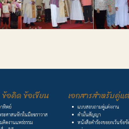
ข้อคิด ข้อเขียน
เอกสารสำหรับคู่แต
อาทิตย์
แบบสอบถามคู่แต่งงาน
ระศาสนจักรในมือฆราวาส
คำมั่นสัญญา
มคิดงานแพร่ธรรม
หนังสือคำร้องขอยกเว้นข้อข