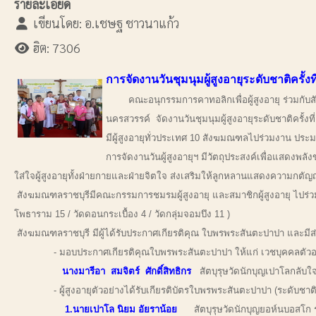
รายละเอียด
เขียนโดย:
อ.เชษฐ ชาวนาแก้ว
ฮิต: 7306
การจัดงานวันชุมนุมผู้สูงอายุระดับชาติครั
คณะอนุกรรมการคาทอลิกเพื่อผู้สูงอายุ ร่วมกับส
นครสวรรค์ จัดงานวันชุมนุมผู้สูงอายุระดับชาติครั้งท
มีผู้สูงอายุทั่วประเทศ 10 สังฆมณฑลไปร่วมงาน ป
การจัดงานวันผู้สูงอายุฯ มีวัตถุประสงค์เพื่อแสดงพล
ใส่ใจผู้สูงอายุทั้งฝ่ายกายและฝ่ายจิตใจ ส่งเสริมให้ลูกหลานแสดงความกตัญ
สังฆมณฑลราชบุรีมีคณะกรรมการชมรมผู้สูงอายุ และสมาชิกผู้สูงอายุ ไปร่วมง
โพธาราม 15 / วัดดอนกระเบื้อง 4 / วัดกลุ่มจอมบึง 11 )
สังฆมณฑลราชบุรี มีผู้ได้รับประกาศเกียรติคุณ ใบพรพระสันตะปาปา และมีส่
- มอบประกาศเกียรติคุณใบพรพระสันตะปาปา ให้แก่ เวชบุคคลตัวอย่าง ท
นางมารีอา สมจิตร์ ศักดิ์สิทธิกร
สัตบุรุษวัดนักบุญเปาโลกลับใ
- ผู้สูงอายุตัวอย่างได้รับเกียรติบัตรใบพรพระสันตะปาปา (ระดับชาติ
1.นายเปาโล นิยม อัยราน้อย
สัตบุรุษวัดนักบุญยอห์นบอสโก ร