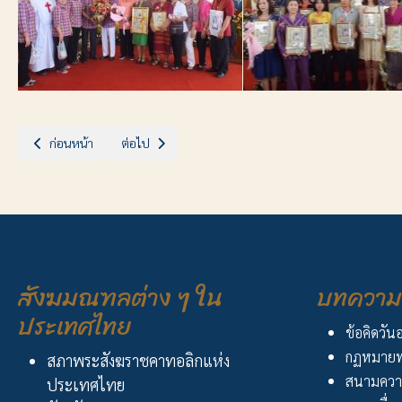
เนื้อหาก่อนหน้า: เชิญคณะกรรมการผู้สูงอายุฯประชุม ครั้งที่ 3
เนื้อหาถัดไป: วจนพิธีกรรมขอพรพระเจ้าเปิดปีการศึกษา
ก่อนหน้า
ต่อไป
สังฆมณฑลต่าง ๆ ใน
บทความ 
ประเทศไทย
ข้อคิดวัน
กฏหมายพ
สภาพระสังฆราชคาทอลิกแห่ง
สนามควา
ประเทศไทย