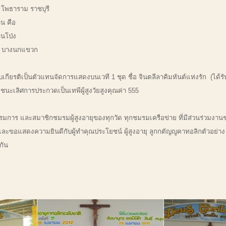
จ โพธาราม ราชบุรี
าน คือ
านโป่ง
าร บางนกแขวก
ยรติเป็นตัวแทนจัดการแสดงบนเวที 1 ชุด ชื่อ จินตลีลาคิมหันต์แห่งรัก (ได้รั
ะเลิศการประกวดเป็นเทพีผู้สูงวัยสูงคุณค่า 555
ชมรมผู้สูงอายุของทุกวัด ทุกชมรมเครือข่าย ที่มีส่วนร่วมงานชุมนุมผู้สูงอ
ัน และขอแสดงความยินดีกับผู้ทำคุณประโยชน์ ผู้สูงอายุ ลูกกตัญญูคาทอลิกตัวอย่
กัน