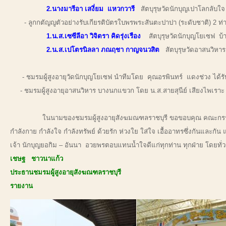
2.นางมารีอา เสงี่ยม แหวกวารี
สัตบุรุษวัดนักบุญเปาโลกลับใ
- ลูกกตัญญูตัวอย่างรับเกียรติบัตรใบพรพระสันตะปาปา (ระดับชาติ) 2 ท่
1.น.ส.เซซีลีอา วิจิตรา คิดรุ่งเรือง
สัตบุรุษวัดนักบุญโยเซฟ บ้
2.น.ส.เปโตรนิลลา ภณฤชา กาญจนวสิต
สัตบุรุษวัดอาสนวิห
- ชมรมผู้สูงอายุวัดนักบุญโยเซฟ นำทีมโดย คุณอรพินทร์ แดงช่วง ได้รับเกี
- ชมรมผู้สูงอายุอาสนวิหาร บางนกแขวก โดย น.ส.สายสุนีย์ เสียงไพเราะ ชน
ในนามของชมรมผู้สูงอายุสังฆมณฑลราชบุรี ขอขอบคุณ คณะกรรมการ และสมาชิก
กำลังกาย กำลังใจ กำลังทรัพย์ ด้วยรัก ห่วงใย ใส่ใจ เอื้ออาทรซึ่งกันและก
เจ้า นักบุญยอกิม – อันนา อวยพรตอบแทนน้ำใจดีแก่ทุกท่าน ทุกฝ่าย โดยทั่ว
เชษฐ ชาวนาแก้ว
ประธานชมรมผู้สูงอายุสังฆณฑลราชบุรี
รายงาน