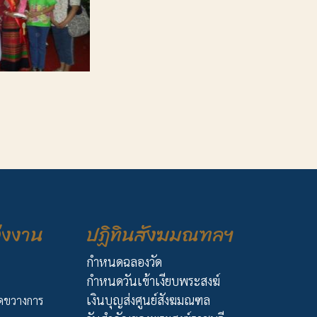
่งงาน
ปฏิทินสังฆมณฑลฯ
กำหนดฉลองวัด
กำหนดวันเข้าเงียบพระสงฆ์
เงินบุญส่งศูนย์สังฆมณฑล
ัดขวางการ