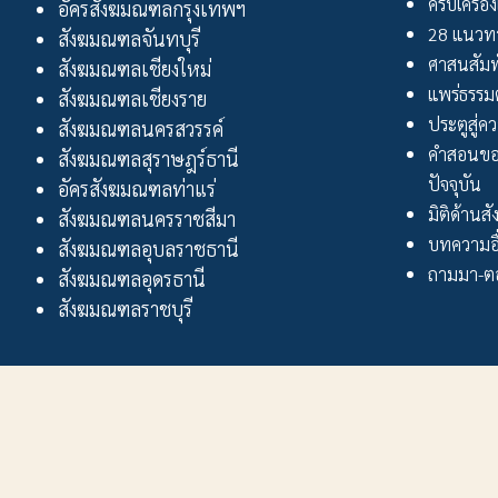
ครบเครื่อง
อัครสังฆมณฑลกรุงเทพฯ
28 แนวทา
สังฆมณฑลจันทบุรี
ศาสนสัมพ
สังฆมณฑลเชียงใหม่
แพร่ธรรม
สังฆมณฑลเชียงราย
ประตูสู่ความ
สังฆมณฑลนครสวรรค์
คำสอนขอ
สังฆมณฑลสุราษฎร์ธานี
ปัจจุบัน
อัครสังฆมณฑลท่าแร่
มิติด้านส
สังฆมณฑลนครราชสีมา
บทความอื
สังฆมณฑลอุบลราชธานี
ถามมา-ตอ
สังฆมณฑลอุดรธานี
สังฆมณฑลราชบุรี
31/2-4 ถ