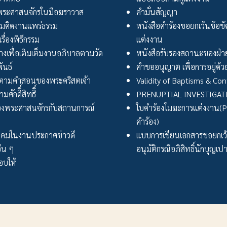
ระศาสนจักรในมือฆราวาส
คำมั่นสัญญา
มคิดงานแพร่ธรรม
หนังสือคำร้องขอยกเว้นข้อข
เรื่องพิธีกรรม
แต่งงาน
งเพื่อเติมเต็มงานอภิบาลตามวัด
หนังสือรับรองสถานะของฝ่าย
ันธ์
คำขออนุญาต เพื่อการอยู่ด้วย
ตามคำสอนของพระคริสตเจ้า
Validity of Baptisms & Con
ศักดิิ์สิทธิิ์
PRENUPTIAL INVESTIGA
งพระศาสนจักรกับสถานการณ์
ใบคำร้องโมฆะการแต่งงาน(Peti
คำร้อง)
ังคมในงานประกาศข่าวดี
แบบการเขียนเอกสารขอยกเ
่น ๆ
อนุมัติกรณีอภิสิทธิ์นักบุญเป
บให้