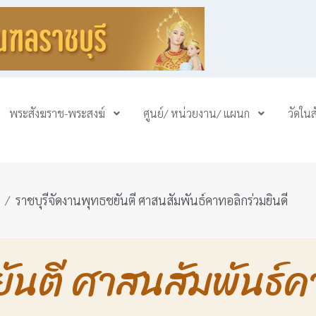
พระสังฆราช-พระสงฆ์
ศูนย์/ หน่วยงาน/ แผนก
วัดใน
ราชบุรีจัดงานพุทธชยันตี ศาสนสัมพันธ์คาทอลิกร่วมยินดี
ยันตี ศาสนสัมพันธ์ค