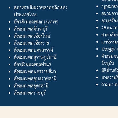
กฏหมายพ
สภาพระสังฆราชคาทอลิกแห่ง
สนามควา
ประเทศไทย
ครบเครื่อง
อัครสังฆมณฑลกรุงเทพฯ
28 แนวทา
สังฆมณฑลจันทบุรี
ศาสนสัมพ
สังฆมณฑลเชียงใหม่
แพร่ธรรม
สังฆมณฑลเชียงราย
ประตูสู่ความ
สังฆมณฑลนครสวรรค์
คำสอนขอ
สังฆมณฑลสุราษฎร์ธานี
ปัจจุบัน
อัครสังฆมณฑลท่าแร่
มิติด้านส
สังฆมณฑลนครราชสีมา
บทความอื
สังฆมณฑลอุบลราชธานี
ถามมา-ตอ
สังฆมณฑลอุดรธานี
สังฆมณฑลราชบุรี