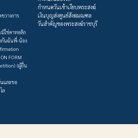
กำหนดวันเข้าเงียบพระสงฆ์
เงินบุญส่งศูนย์สังฆมณฑล
ัดขวางการ
วันสำคัญของพระสงฆ์ราชบุรี
มิใช่คาทอลิก
กันฉันพี่-น้อง
firmation
TION FORM
tion) (ผู้ยื่น
ว้นและขอ
าโล