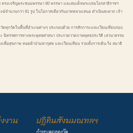
นาถ ทรงเจริญพระชนมพรรษา 80 พรรษา และสมเด็จพระบรมโอรสาธิราชฯ
งฆ์จำนวนกว่า 81 รูป ในโอกาสเดียวกันบาทหลวงเสนอ ดำเนินสะดวก เจ้า
ะวัดทุกวัดในพื้นที่อำเภอต่างๆ ประกอบด้วย การสักการะและเวียนเทียนรอบ
ัมมะ นิทรรศการทางพระพุทธศาสนา ประกวดวาดภาพพุทธประวัติ เสวนาธรรม
พื่อสุขภาพ ทอดผ้าป่ามหากุศล และเวียนเทียน รวมทั้งการเดิน-วิ่ง สมาธิ
่งงาน
ปฏิทินสังฆมณฑลฯ
กำหนดฉลองวัด