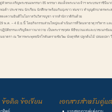
อยู่หัวทรงเจริญพระชนมพรรษา 85 พรรษา สมเด็จพระนางเจ้าฯ พระบรมราชินี
ค้า ประชาชน นักเรียน นักศึกษาพร้อมกันนุ่งขาว ห่มขาว ทำบุญตักบาตรพระส
สดงความยินดีในโอกาสวันวิสาขบูชา จากสำนักวาติกันด้วย
9 พ.ค. – 4 มิ.ย.นี้ โดยกิจกรรมส่วนใหญ่จะดำเนินการที่วัดมหาธาตุวรวิหาร แล
การปฏิบัติธรรมเจริญจิตภาวนาถวาย เป็นพระราชกุศล พิธีขบวนแห่และบวชเนกข
ตรา ณ วิหารพระพุทธนิรโรคันตรายชัยวัฒ น์จตุรทิศ ปลูกต้นไม้ ปล่อยปลา วิ่งเ
ข้อคิด ข้อเขียน
เอกสารสำหรับคู่แต
อาทิตย์
แบบสอบถามคู่แต่งงาน