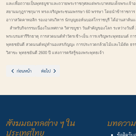
และเพื่อถวายเป็นพุทธบูชาและถวายพระราชกุศลแด่พระบาทสมเด็จพระเจ้า
สยามมกุฎราชกุมาร ทรงเจริญพระชนมพรรษา 60 พรรษา โดยนำข้าราชการ พ่อ
อาวาสวัดคาทอลิก รองอาสนวิหาร นักบุญยอห์นบอสโกราชบุรี ได้อ่านสาส์นแ
สำหรับกิจกรรมเนื่องในเทศกาล วิสาขบูชา วันสำคัญของโลก ระหว่างวันที่ 2
พระบรมสารีริกธาตุ การสวดมนต์ทำวัตรเช้า-เย็น การเจริญพระพุทธมนต์ 
พุทธชยันตี สวดมนต์หมู่ทำนองสรภัญญะ การประกวดกล้วยไม้และไม้ดัด ธรรมยา
วิสาขะ พุทธชยันตี 2600 ปี แห่งการตรัสรู้ของพระพุทธเจ้า
เนื้อหาก่อนหน้า: สัมมนาพระสงฆ์ 6 สังฆมณฑล
เนื้อหาถัดไป: ฉลองวัดพระเมตตา ไทรงาม จ.ราชบุรี
ก่อนหน้า
ต่อไป
สังฆมณฑลต่าง ๆ ใน
บทความ 
ประเทศไทย
ข้อคิดวัน