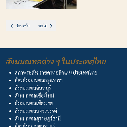
เนื้อหาก่อนหน้า: ว่าที่สงฆ์ใหม่ปฏิญาณความเชื่อและยืนยันความสมัครใจ
เนื้อหาถัดไป: สัมมนาพระสงฆ์ 6 สังฆมณฑล
ก่อนหน้า
ต่อไป
สังฆมณฑลต่าง ๆ ในประเทศไทย
สภาพระสังฆราชคาทอลิกแห่งประเทศไทย
อัครสังฆมณฑลกรุงเทพฯ
สังฆมณฑลจันทบุรี
สังฆมณฑลเชียงใหม่
สังฆมณฑลเชียงราย
สังฆมณฑลนครสวรรค์
สังฆมณฑลสุราษฎร์ธานี
อัครสังฆมณฑลท่าแร่