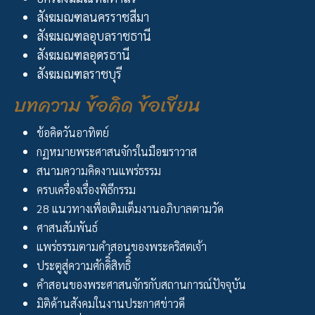
สังฆมณฑลนครราชสีมา
สังฆมณฑลอุบลราชธานี
สังฆมณฑลอุดรธานี
สังฆมณฑลราชบุรี
บทความ ข้อคิด ข้อเขียน
ข้อคิดวันอาทิตย์
กฏหมายพระศาสนจักรในมือฆราวาส
สนามความคิดงานแพร่ธรรม
ครบเครื่องเรื่องพิธีกรรม
28 แนวทางเพื่อเติมเต็มงานอภิบาลตามวัด
ศาสนสัมพันธ์
แพร่ธรรมตามคำสอนของพระคริสตเจ้า
ประตูสู่ความศักดิิ์สิทธิิ์
คำสอนของพระศาสนจักรกับสถานการณ์ปัจจุบัน
มิติด้านสังคมในงานประกาศข่าวดี