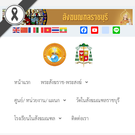
Facebook
YouTube
TikTok
Line
หน้าแรก
พระสังฆราช-พระสงฆ์
ศูนย์/ หน่วยงาน/ แผนก
วัดในสังฆมณฑลราชบุรี
โรงเรียนในสังฆมณฑล
ติดต่อเรา