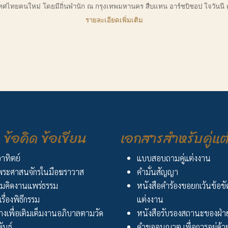
ไทยคนใหม่ โดยมีถิ่นพำนัก ณ กรุงเทพมหานคร สืบแทน อาร์ชบิชอป โจวันนี ดาน
รายละเอียดเพิ่มเติม
ข้อคิด ข้อเขียน
เอกสารสำหรับคู่แต
อาทิตย์
แบบสอบถามคู่แต่งงาน
ระศาสนจักรในมือฆราวาส
คำมั่นสัญญา
มคิดงานแพร่ธรรม
หนังสือคำร้องขอยกเว้นข้อข
เรื่องพิธีกรรม
แต่งงาน
งเพื่อเติมเต็มงานอภิบาลตามวัด
หนังสือรับรองสถานะของฝ่าย
ันธ์
คำขออนุญาต เพื่อการอยู่ด้วย