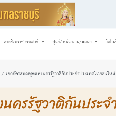
พระสังฆราช-พระสงฆ์
ศูนย์/ หน่วยงาน/ แผนก
วัดใน
เอกอัครสมณทูตแห่งนครรัฐวาติกันประจำประเทศไทยคนใหม่
งนครรัฐวาติกันประ