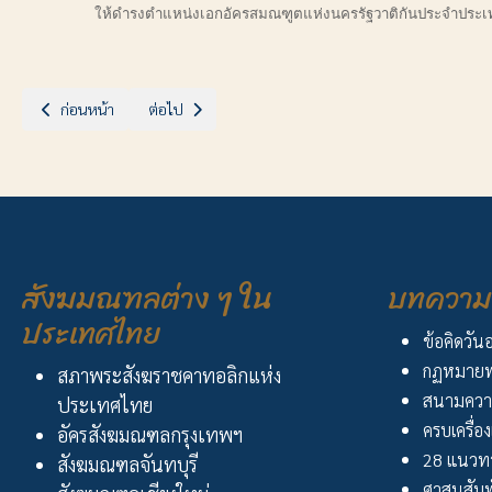
ให้ดำรงตำแหน่งเอกอัครสมณฑูตแห่งนครรัฐวาติกันประจำประเทศ
เนื้อหาก่อนหน้า: ฉลองชุมชนแห่งความเชื่อ วัด น.เวนันซีโอ เพชรบุรี
เนื้อหาถัดไป: ขอเชิญร่วมพิธีบวชสังฆานุกรฯ
ก่อนหน้า
ต่อไป
สังฆมณฑลต่าง ๆ ใน
บทความ 
ประเทศไทย
ข้อคิดวัน
กฏหมายพ
สภาพระสังฆราชคาทอลิกแห่ง
สนามควา
ประเทศไทย
ครบเครื่อง
อัครสังฆมณฑลกรุงเทพฯ
28 แนวทา
สังฆมณฑลจันทบุรี
ศาสนสัมพ