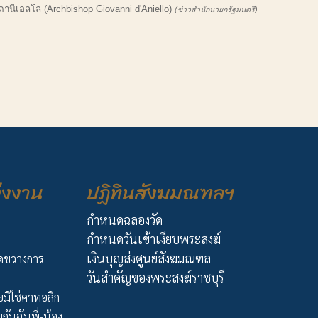
ีเอลโล (Archbishop Giovanni d'Aniello)
(ข่าวสำนักนายกรัฐมนตรี)
่งงาน
ปฏิทินสังฆมณฑลฯ
กำหนดฉลองวัด
กำหนดวันเข้าเงียบพระสงฆ์
เงินบุญส่งศูนย์สังฆมณฑล
ัดขวางการ
วันสำคัญของพระสงฆ์ราชบุรี
มิใช่คาทอลิก
กันฉันพี่-น้อง