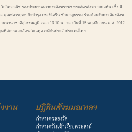
กวิทวาณิช รองประธานสภาพระสังฆราชฯ พระอัครสังฆราชยอห์น เซ็ง ฮี
ุล คุณพ่อวรยุทธ กิจบำรุง เซอร์ไอรีน ชำนาญธรรม ร่วมต้อนรับพระอัครสังฆ
านนานาชาติสุวรรณภูมิ เวลา 13.10 น. ของวันที่ 15 พฤศจิกายน ค.ศ. 2012
สมณทูตที่สถานเอกอัครสมณทูตวาติกันประจำประเทศไทย
่งงาน
ปฏิทินสังฆมณฑลฯ
กำหนดฉลองวัด
กำหนดวันเข้าเงียบพระสงฆ์