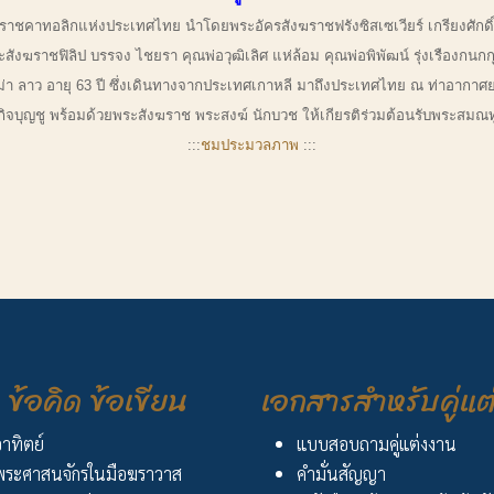
ิกแห่งประเทศไทย นำโดยพระอัครสังฆราชฟรังซิสเซเวียร์ เกรียงศักดิ์ โ
งฆราชฟิลิป บรรจง ไชยรา คุณพ่อวุฒิเลิศ แห่ล้อม คุณพ่อพิพัฒน์ รุ่งเรืองกนกก
 ลาว อายุ 63 ปี ซึ่งเดินทางจากประเทศเกาหลี มาถึงประเทศไทย ณ ท่าอากาศย
ชัย กิจบุญชู พร้อมด้วยพระสังฆราช พระสงฆ์ นักบวช ให้เกียรติร่วมต้อนรับพระ
:::
ชมประมวลภาพ
:::
ข้อคิด ข้อเขียน
เอกสารสำหรับคู่แต
อาทิตย์
แบบสอบถามคู่แต่งงาน
ระศาสนจักรในมือฆราวาส
คำมั่นสัญญา