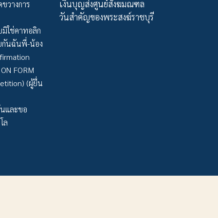
เงินบุญส่งศูนย์สังฆมณฑล
ัดขวางการ
วันสำคัญของพระสงฆ์ราชบุรี
มิใช่คาทอลิก
กันฉันพี่-น้อง
firmation
TION FORM
tion) (ผู้ยื่น
ว้นและขอ
าโล