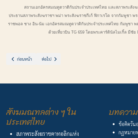
สถานเอกอัครสมณทูตวาติกันประจำประเทศไทย และสภาพระสังฆราชคาทอล
ประธานสภาพระสังฆราชฯ พม่า พระสังฆราชกีเก้ ฟิกาเรโด จากกัมพูชา พระสั
ราชพอล ชาง อิน-นัม เอกอัครสมณทูตวาติกันประจำประเทศไทย กัมพูชา พม่า
ด้วยเที่ยวบิน TG 659 โดยพระคาร์ดินัลไมเกิ้ล มี
เนื้อหาก่อนหน้า: ฉลองวัดแม่พระถวายองค์ในพระวิหาร ลูกแก
เนื้อหาถัดไป: ประกาศ เรื่อง “ปีแห่งความเชื่อ”
ก่อนหน้า
ต่อไป
สังฆมณฑลต่าง ๆ ใน
บทความ 
ประเทศไทย
ข้อคิดวัน
กฏหมายพ
สภาพระสังฆราชคาทอลิกแห่ง