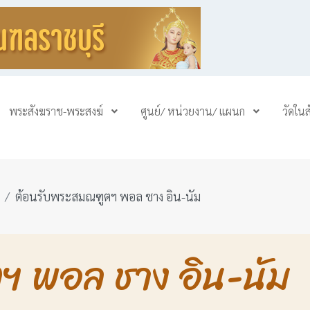
พระสังฆราช-พระสงฆ์
ศูนย์/ หน่วยงาน/ แผนก
วัดใน
ต้อนรับพระสมณฑูตฯ พอล ชาง อิน-นัม
ฯ พอล ชาง อิน-นัม