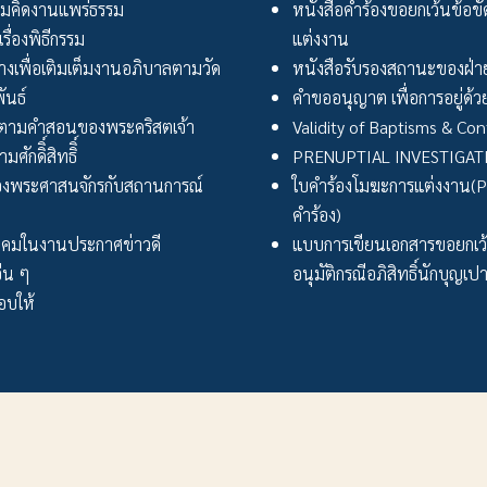
มคิดงานแพร่ธรรม
หนังสือคำร้องขอยกเว้นข้อข
เรื่องพิธีกรรม
แต่งงาน
งเพื่อเติมเต็มงานอภิบาลตามวัด
หนังสือรับรองสถานะของฝ่าย
ันธ์
คำขออนุญาต เพื่อการอยู่ด้วย
ตามคำสอนของพระคริสตเจ้า
Validity of Baptisms & Con
ศักดิิ์สิทธิิ์
PRENUPTIAL INVESTIGA
งพระศาสนจักรกับสถานการณ์
ใบคำร้องโมฆะการแต่งงาน(Peti
คำร้อง)
ังคมในงานประกาศข่าวดี
แบบการเขียนเอกสารขอยกเ
่น ๆ
อนุมัติกรณีอภิสิทธิ์นักบุญเป
บให้
สังฆมณฑลราชบุรี ::: Ratchaburi Diocese