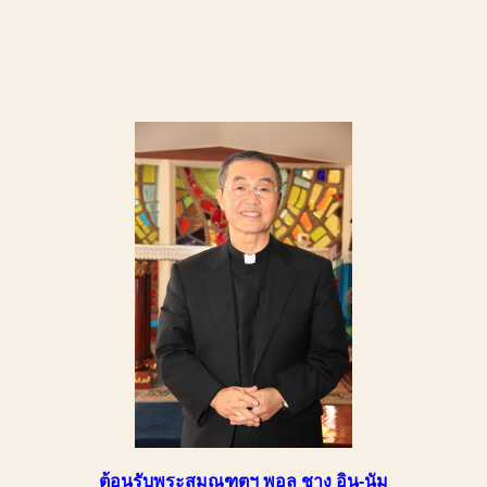
ต้อนรับพระสมณฑูตฯ พอล ชาง อิน-นัม