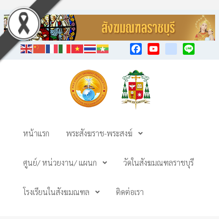
Facebook
YouTube
TikTok
Line
หน้าแรก
พระสังฆราช-พระสงฆ์
ศูนย์/ หน่วยงาน/ แผนก
วัดในสังฆมณฑลราชบุรี
โรงเรียนในสังฆมณฑล
ติดต่อเรา