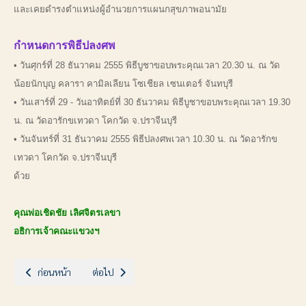
และเคยดำรงตำแหน่งผู้อำนวยการแผนกสุขภาพอนามัย
กำหนดการพิธีปลงศพ
• วันศุกร์ที่ 28 ธันวาคม 2555 พิธีบูชาขอบพระคุณเวลา 20.30 น. ณ วัด
น้อยนักบุญ คลารา
คามิลเลียน โซเชียล เซนเตอร์ จันทบุรี
• วันเสาร์ที่ 29 - วันอาทิตย์ที่ 30 ธันวาคม พิธีบูชาขอบพระคุณเวลา 19.30
น. ณ วัดอารักขเทวดา โคกวัด จ.ปราจีนบุรี
• วันจันทร์ที่ 31 ธันวาคม 2555 พิธีปลงศพเวลา 10.30 น. ณ วัดอารักข
เทวดา โคกวัด จ.ปราจีนบุรี
ด้วย
คุณพ่อเชิดชัย เลิศจิตรเลขา
อธิการเจ้าคณะแขวงฯ
เนื้อหาก่อนหน้า: คุณพ่ออุปสังฆราชฯร่วมพิธีฝังศพคุณพ่อสิรนนท์ สรรเพ็ชร์
เนื้อหาถัดไป: "Pre-Christmas Concert"
ก่อนหน้า
ต่อไป