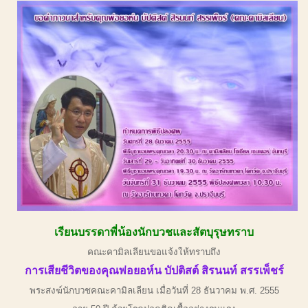
เ
รียนบรรดาพี่น้องนักบวชและสัตบุรุษทราบ
คณะคามิลเลียนขอแจ้งให้ทราบถึง
การเสียชีวิตของคุณพ่อยอห์น บัปติสต์ สิรนนท์ สรรเพ็ชร์
พระสงฆ์นักบวชคณะคามิลเลียน เมื่อวันที่ 28 ธันวาคม พ.ศ. 2555