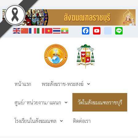
Facebook
YouTube
TikTok
Line
หน้าแรก
พระสังฆราช-พระสงฆ์
ศูนย์/ หน่วยงาน/ แผนก
วัดในสังฆมณฑลราชบุรี
โรงเรียนในสังฆมณฑล
ติดต่อเรา