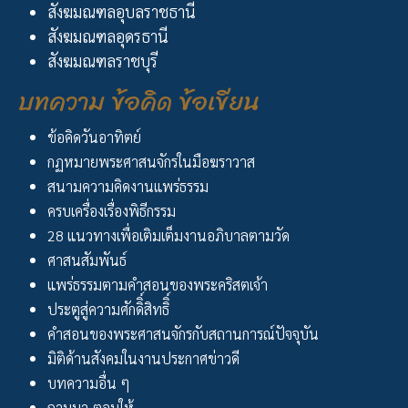
สังฆมณฑลอุบลราชธานี
สังฆมณฑลอุดรธานี
สังฆมณฑลราชบุรี
บทความ ข้อคิด ข้อเขียน
ข้อคิดวันอาทิตย์
กฏหมายพระศาสนจักรในมือฆราวาส
สนามความคิดงานแพร่ธรรม
ครบเครื่องเรื่องพิธีกรรม
28 แนวทางเพื่อเติมเต็มงานอภิบาลตามวัด
ศาสนสัมพันธ์
แพร่ธรรมตามคำสอนของพระคริสตเจ้า
ประตูสู่ความศักดิิ์สิทธิิ์
คำสอนของพระศาสนจักรกับสถานการณ์ปัจจุบัน
มิติด้านสังคมในงานประกาศข่าวดี
บทความอื่น ๆ
ถามมา-ตอบให้