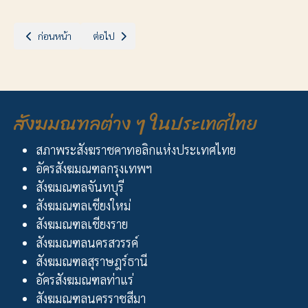
เนื้อหาก่อนหน้า: วัดแม่พระแห่งสันติภาพ เขาพระ
เนื้อหาถัดไป: วัดพระเมตตา ไทรงาม
ก่อนหน้า
ต่อไป
สังฆมณฑลต่าง ๆ ในประเทศไทย
สภาพระสังฆราชคาทอลิกแห่งประเทศไทย
อัครสังฆมณฑลกรุงเทพฯ
สังฆมณฑลจันทบุรี
สังฆมณฑลเชียงใหม่
สังฆมณฑลเชียงราย
สังฆมณฑลนครสวรรค์
สังฆมณฑลสุราษฎร์ธานี
อัครสังฆมณฑลท่าแร่
สังฆมณฑลนครราชสีมา