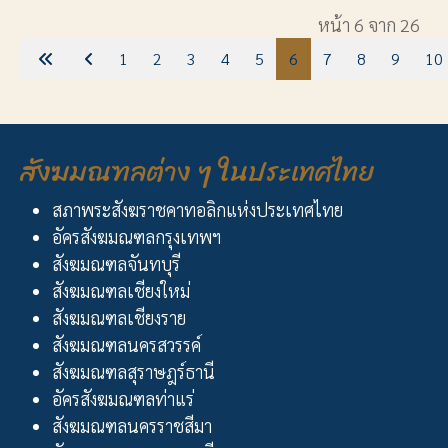
หน้า 6 จาก 26
1
2
3
4
5
6
7
8
9
10
สังฆมณฑลต่าง ๆ ในประเทศไทย
สภาพระสังฆราชคาทอลิกแห่งประเทศไทย
อัครสังฆมณฑลกรุงเทพฯ
สังฆมณฑลจันทบุรี
สังฆมณฑลเชียงใหม่
สังฆมณฑลเชียงราย
สังฆมณฑลนครสวรรค์
สังฆมณฑลสุราษฎร์ธานี
อัครสังฆมณฑลท่าแร่
สังฆมณฑลนครราชสีมา