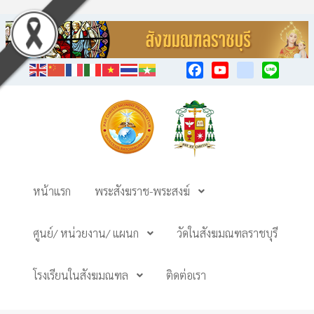
Facebook
YouTube
TikTok
Line
หน้าแรก
พระสังฆราช-พระสงฆ์
ศูนย์/ หน่วยงาน/ แผนก
วัดในสังฆมณฑลราชบุรี
โรงเรียนในสังฆมณฑล
ติดต่อเรา