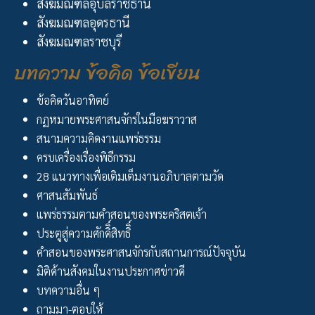
สังฆมณฑลอุบลราชธานี
สังฆมณฑลอุดรธานี
สังฆมณฑลราชบุรี
บทความ ข้อคิด ข้อเขียน
ข้อคิดวันอาทิตย์
กฏหมายพระศาสนจักรในมือฆราวาส
สนามความคิดงานแพร่ธรรม
ครบเครื่องเรื่องพิธีกรรม
28 แนวทางเพื่อเติมเต็มงานอภิบาลตามวัด
ศาสนสัมพันธ์
แพร่ธรรมตามคำสอนของพระคริสตเจ้า
ประตูสู่ความศักดิิ์สิทธิิ์
คำสอนของพระศาสนจักรกับสถานการณ์ปัจจุบัน
มิติด้านสังคมในงานประกาศข่าวดี
บทความอื่น ๆ
ถามมา-ตอบให้