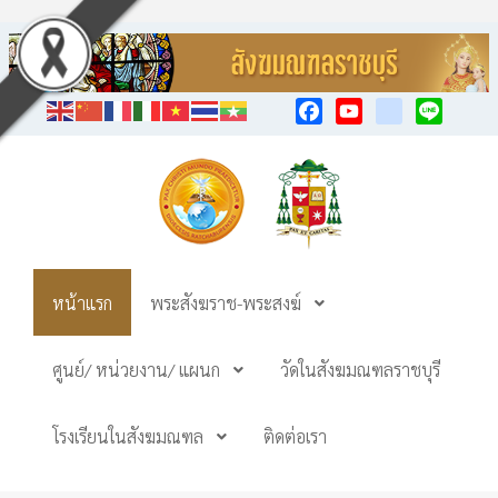
Facebook
YouTube
TikTok
Line
หน้าแรก
พระสังฆราช-พระสงฆ์
ศูนย์/ หน่วยงาน/ แผนก
วัดในสังฆมณฑลราชบุรี
โรงเรียนในสังฆมณฑล
ติดต่อเรา