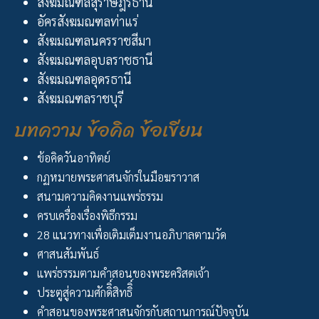
สังฆมณฑลสุราษฎร์ธานี
อัครสังฆมณฑลท่าแร่
สังฆมณฑลนครราชสีมา
สังฆมณฑลอุบลราชธานี
สังฆมณฑลอุดรธานี
สังฆมณฑลราชบุรี
บทความ ข้อคิด ข้อเขียน
ข้อคิดวันอาทิตย์
กฏหมายพระศาสนจักรในมือฆราวาส
สนามความคิดงานแพร่ธรรม
ครบเครื่องเรื่องพิธีกรรม
28 แนวทางเพื่อเติมเต็มงานอภิบาลตามวัด
ศาสนสัมพันธ์
แพร่ธรรมตามคำสอนของพระคริสตเจ้า
ประตูสู่ความศักดิิ์สิทธิิ์
คำสอนของพระศาสนจักรกับสถานการณ์ปัจจุบัน