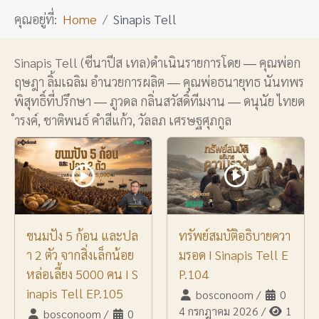
คุณอยู่ที่:
Home
Sinapis Tell
Sinapis Tell (ซีนาปีส เทล)ดำเนินรายการโดย ― คุณพ่อก
ฤษฎา ลิ้มเฉลิม อำนวยการผลิต ― คุณพ่อธนายุทธ นันทพร
พิสุทธิ์ที่ปรึกษา ― ภูวดล กลิ่นสวัสดิ์ทีมงาน ― ดนุนัย ไทยด
ำรงค์, ชาติพนธ์ คำสีแก้ว, วัลลภ เศรษฐศุภกูล
ขนมปัง 5 ก้อน และปล
ทรัพย์สมบัติอธิบายควา
า 2 ตัว จากสิ่งเล็กน้อย
มรอด I Sinapis Tell E
หล่อเลี้ยง 5000 คน I S
P.104
inapis Tell EP.105
bosconoom
/
0
4 กรกฎาคม 2026
/
1
bosconoom
/
0