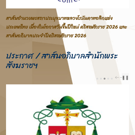
สาส์นอภิบาลสภาประมุขบาทหลวงโรมันคาทอลิกแห่ง
ะ
ประเทศไทย โอกาสสมโภชพระคริสตสมภพ คริสตศักราช 2025
ประกาศ / สาส์นอภิบาลสำนักพระ
สังฆราชฯ
❚❚
PREV
NEXT