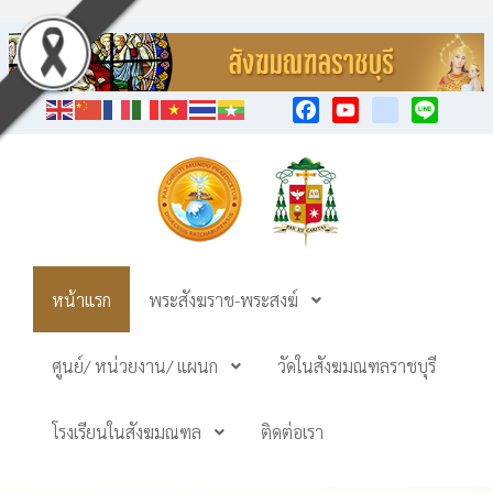
Facebook
YouTube
TikTok
Line
หน้าแรก
พระสังฆราช-พระสงฆ์
ศูนย์/ หน่วยงาน/ แผนก
วัดในสังฆมณฑลราชบุรี
โรงเรียนในสังฆมณฑล
ติดต่อเรา