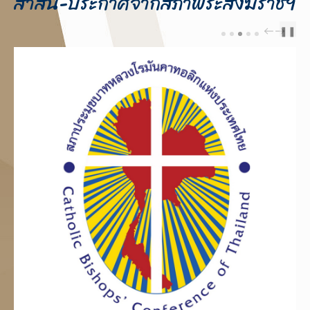
สาส์น-ประกาศจากสภาพระสังฆราชฯ
❚❚
PREV
NEXT