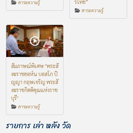
รไทย”
สาระความรู้
สาระความรู้
สัมภาษณ์พิเศษ "พระสั
งฆราชยอห์น บอสโก ปั
ญญา กฤษเจริญ พระสั
งฆราชกิตติคุณแห่งราช
บุรี"
สาระความรู้
รายการ เล่า หลัง วัด