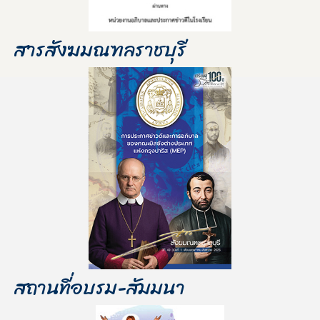
สารสังฆมณฑลราชบุรี
สถานที่อบรม-สัมมนา