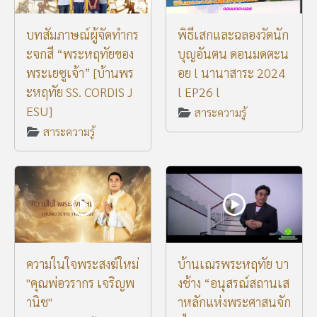
บทสัมภาษณ์ผู้จัดทำกร
พิธีเสกและฉลองวัดนัก
ะจกสี “พระหฤทัยของ
บุญอันตน ดอนมดตะน
พระเยซูเจ้า” [บ้านพร
อย l นานาสาระ 2024
ะหฤทัย SS. CORDIS J
l EP26 l
ESU]
สาระความรู้
สาระความรู้
ความในใจพระสงฆ์ใหม่
บ้านเณรพระหฤทัย บา
"คุณพ่อวรากร เจริญพ
งช้าง “อนุสรณ์สถานเส
านิช"
าหลักแห่งพระศาสนจัก