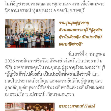
ในพิธีบูชาขอบพระคุณฉลองชุมชนแห่งความเชื่อวัดแม่พระ
นิจจานุเคราะห์ ทุ่งเขาหลวง อ.จอมบึง จ.ราชบุรี
งานชุมนุมผู้สูงอายุ
สังฆมณฑลราชบุรี "ผู้สูงวัย
ก้าวไปด้วยกัน เป็นประจักษ์
พยานถึงข่าวดี"
วันเสาร์ที่ 4 กรกฎาคม
2026 พระสังฆราชซิลวีโอ สิริพงษ์ จรัสศรี เป็นประธานใน
พิธีบูชาขอบพระคุณในงานชุมนุมผู้สูงอายุสังฆมณฑลราชบุรี
"ผู้สูงวัย ก้าวไปด้วยกัน เป็นประจักษ์พยานถึงข่าวดี"
และ
มอบใบประกาศเกียรติคุณ แสดงความยินดีกับผู้สูงอายุ และ
ลูกกตัญญูต่อบุพการีตัวอย่างระดับชาติและระดับสังฆมณฑล
ณ อาสนวิหารแม่พระบังเกิดบางนกแขวก
การภาวนาเทเซ่ (Taizé