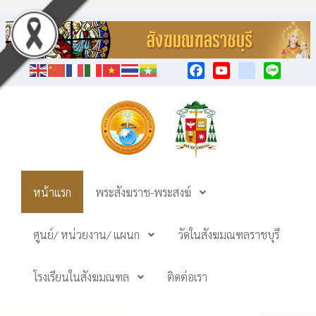
Facebook
YouTube
TikTok
Line
หน้าแรก
พระสังฆราช-พระสงฆ์
ศูนย์/ หน่วยงาน/ แผนก
วัดในสังฆมณฑลราชบุรี
โรงเรียนในสังฆมณฑล
ติดต่อเรา