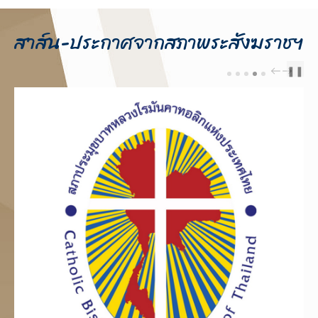
สาส์น-ประกาศจากสภาพระสังฆราชฯ
❚❚
PREV
NEXT