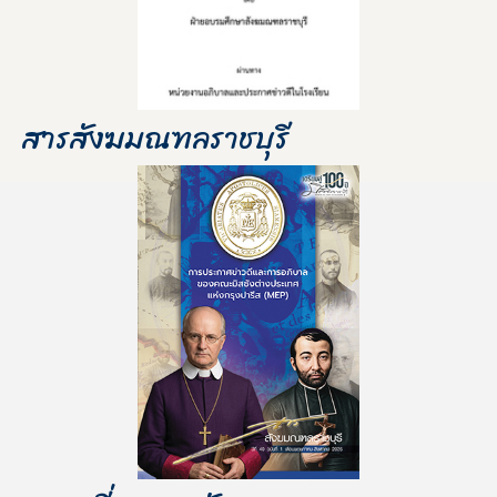
สารสังฆมณฑลราชบุรี