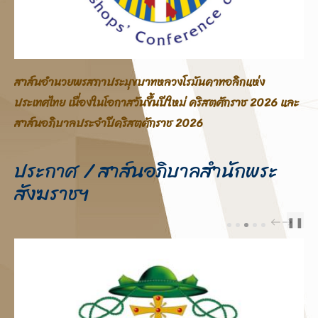
สาส์นอภิบาลสภาประมุขบาทหลวงโรมันคาทอลิกแห่ง
ประเทศไทย โอกาสสมโภชพระคริสตสมภพ คริสตศักราช 2025
ประกาศ / สาส์นอภิบาลสำนักพระ
สังฆราชฯ
❚❚
PREV
NEXT