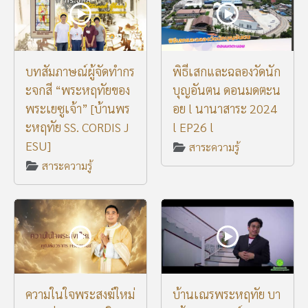
บทสัมภาษณ์ผู้จัดทำกร
พิธีเสกและฉลองวัดนัก
ะจกสี “พระหฤทัยของ
บุญอันตน ดอนมดตะน
พระเยซูเจ้า” [บ้านพร
อย l นานาสาระ 2024
ะหฤทัย SS. CORDIS J
l EP26 l
ESU]
สาระความรู้
สาระความรู้
ความในใจพระสงฆ์ใหม่
บ้านเณรพระหฤทัย บา