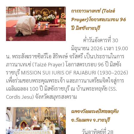
การภาวนาเทเซ่ (Taizé
Prayer) โอกาสครบรอบ 96
ปี มิสซังราชบุรี
ค่ำวันอังคารที่ 30
มิถุนายน 2026 เวลา 19.00
น. พระสังฆราชซิลวีโอ สิริพงษ์ จรัสศรี เป็นประธานในการ
ภาวนาเทเซ่ (Taizé Prayer) โอกาสครบรอบ 96 ปี มิสซัง
ราชบุรี MISSION SUI IURIS OF RAJABURI (1930–2026)
เพื่อร่วมขอบพระคุณพระเจ้า และภาวนาเตรียมจิตใจสู่การ
เฉลิมฉลอง 100 ปี มิสซังราชบุรี ณ บ้านพระหฤทัย (SS.
Cordis Jesu) จังหวัดสมุทรสงคราม
ฉลองวัดพระคริสตหฤทัย
อ.วัดเพลง จ.ราชบุรี
วันอาทิตย์ที่ 28