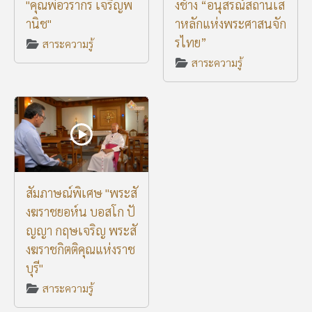
"คุณพ่อวรากร เจริญพ
งช้าง “อนุสรณ์สถานเส
านิช"
าหลักแห่งพระศาสนจัก
รไทย”
สาระความรู้
สาระความรู้
สัมภาษณ์พิเศษ "พระสั
งฆราชยอห์น บอสโก ปั
ญญา กฤษเจริญ พระสั
งฆราชกิตติคุณแห่งราช
บุรี"
สาระความรู้