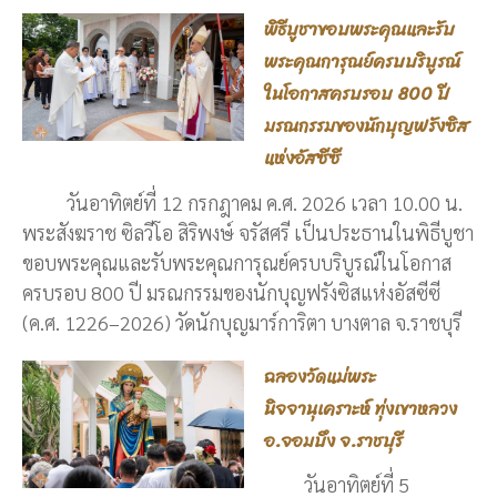
พิธีบูชาขอบพระคุณและรับ
พระคุณการุณย์ครบบริบูรณ์
ในโอกาสครบรอบ 800 ปี
มรณกรรมของนักบุญฟรังซิส
แห่งอัสซีซี
วันอาทิตย์ที่ 12 กรกฎาคม ค.ศ. 2026 เวลา 10.00 น.
พระสังฆราช ซิลวีโอ สิริพงษ์ จรัสศรี เป็นประธานในพิธีบูชา
ขอบพระคุณและรับพระคุณการุณย์ครบบริบูรณ์ในโอกาส
ครบรอบ 800 ปี มรณกรรมของนักบุญฟรังซิสแห่งอัสซีซี
(ค.ศ. 1226–2026) วัดนักบุญมาร์การิตา บางตาล จ.ราชบุรี
ฉลองวัดแม่พระ
นิจจานุเคราะห์ ทุ่งเขาหลวง
อ.จอมบึง จ.ราชบุรี
วันอาทิตย์ที่ 5