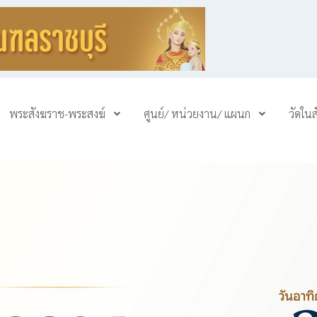
พระสังฆราช-พระสงฆ์
ศูนย์/ หน่วยงาน/ แผนก
วัดใน