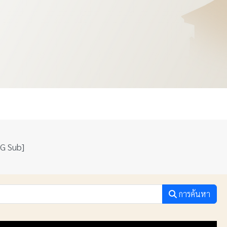
NG Sub]
การค้นหา