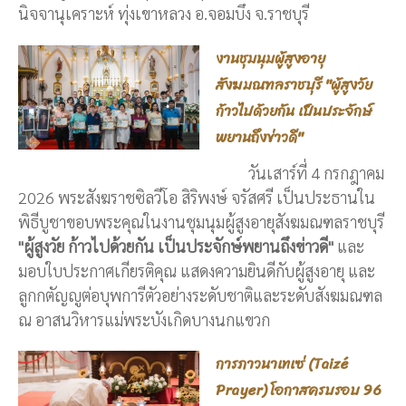
นิจจานุเคราะห์ ทุ่งเขาหลวง อ.จอมบึง จ.ราชบุรี
งานชุมนุมผู้สูงอายุ
สังฆมณฑลราชบุรี "ผู้สูงวัย
ก้าวไปด้วยกัน เป็นประจักษ์
พยานถึงข่าวดี"
วันเสาร์ที่ 4 กรกฎาคม
2026 พระสังฆราชซิลวีโอ สิริพงษ์ จรัสศรี เป็นประธานใน
พิธีบูชาขอบพระคุณในงานชุมนุมผู้สูงอายุสังฆมณฑลราชบุรี
"ผู้สูงวัย ก้าวไปด้วยกัน เป็นประจักษ์พยานถึงข่าวดี"
และ
มอบใบประกาศเกียรติคุณ แสดงความยินดีกับผู้สูงอายุ และ
ลูกกตัญญูต่อบุพการีตัวอย่างระดับชาติและระดับสังฆมณฑล
ณ อาสนวิหารแม่พระบังเกิดบางนกแขวก
การภาวนาเทเซ่ (Taizé
Prayer) โอกาสครบรอบ 96