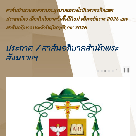
สาส์นอภิบาลสภาประมุขบาทหลวงโรมันคาทอลิกแห่ง
ประเทศไทย โอกาสสมโภชพระคริสตสมภพ คริสตศักราช 2025
ประกาศ / สาส์นอภิบาลสำนักพระ
สังฆราชฯ
❚❚
PREV
NEXT