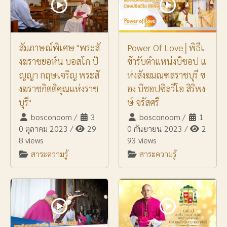
สัมภาษณ์พิเศษ "พระสั
Power Of Love│พิธีเ
งฆราชยอห์น บอสโก ปั
ข้ารับตำแหน่งบิชอป แ
ญญา กฤษเจริญ พระสั
ห่งสังฆมณฑลราชบุรี ข
งฆราชกิตติคุณแห่งราช
อง บิชอปซิลวีโอ สิริพง
บุรี"
ษ์ จรัสศรี
bosconoom
/
3
bosconoom
/
1
0 ตุลาคม 2023
/
29
0 กันยายน 2023
/
2
8 views
93 views
สาระความรู้
สาระความรู้