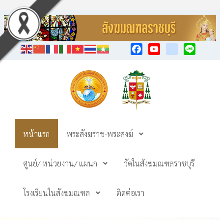
Facebook
YouTube
TikTok
Line
หน้าแรก
พระสังฆราช-พระสงฆ์
ศูนย์/ หน่วยงาน/ แผนก
วัดในสังฆมณฑลราชบุรี
โรงเรียนในสังฆมณฑล
ติดต่อเรา