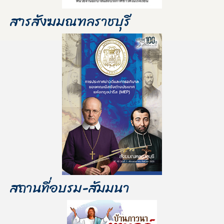
สารสังฆมณฑลราชบุรี
สถานที่อบรม-สัมมนา