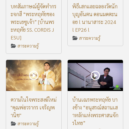
บทสัมภาษณ์ผู้จัดทำกร
พิธีเสกและฉลองวัดนัก
ะจกสี “พระหฤทัยของ
บุญอันตน ดอนมดตะน
พระเยซูเจ้า” [บ้านพร
อย l นานาสาระ 2024
ะหฤทัย SS. CORDIS J
l EP26 l
ESU]
สาระความรู้
สาระความรู้
ความในใจพระสงฆ์ใหม่
บ้านเณรพระหฤทัย บา
"คุณพ่อวรากร เจริญพ
งช้าง “อนุสรณ์สถานเส
านิช"
าหลักแห่งพระศาสนจัก
รไทย”
สาระความรู้