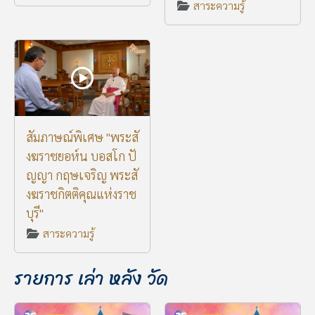
สาระความรู้
สัมภาษณ์พิเศษ "พระสั
งฆราชยอห์น บอสโก ปั
ญญา กฤษเจริญ พระสั
งฆราชกิตติคุณแห่งราช
บุรี"
สาระความรู้
รายการ เล่า หลัง วัด