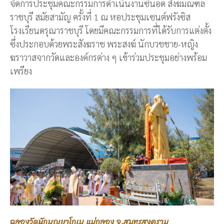
จัดการประชุมคณะกรรมการดำเนินงานซีนอด สังฆมณฑล
ราชบุรี สมัยสามัญ ครั้งที่ 1 ณ หอประชุมเซนต์ฟรังซิส
โรงเรียนดรุณาราชบุรี โดยมีคณะกรรมการที่ได้รับการแต่งตั้ง
ซึ่งประกอบด้วยพระสังฆราช พระสงฆ์ นักบวชชาย-หญิง
ฆราวาสจากวัดและองค์กรต่าง ๆ เข้าร่วมประชุมอย่างพร้อม
เพรียง
ฉลองวัดนักบุญยาโกเบ แม่กลอง จ.สมุทรสงคราม