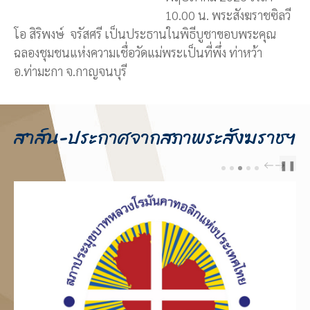
10.00 น. พระสังฆราชซิลวี
โอ สิริพงษ์ จรัสศรี เป็นประธานในพิธีบูชาขอบพระคุณ
ฉลองชุมชนแห่งความเชื่อวัดแม่พระเป็นที่พึ่ง ท่าหว้า
อ.ท่ามะกา จ.กาญจนบุรี
สาส์น-ประกาศจากสภาพระสังฆราชฯ
❚❚
PREV
NEXT