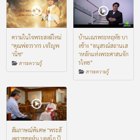
ความในใจพระสงฆ์ใหม่
บ้านเณรพระหฤทัย บา
"คุณพ่อวรากร เจริญพ
งช้าง “อนุสรณ์สถานเส
านิช"
าหลักแห่งพระศาสนจัก
รไทย”
สาระความรู้
สาระความรู้
สัมภาษณ์พิเศษ "พระสั
งฆราชยอห์น บอสโก ปั