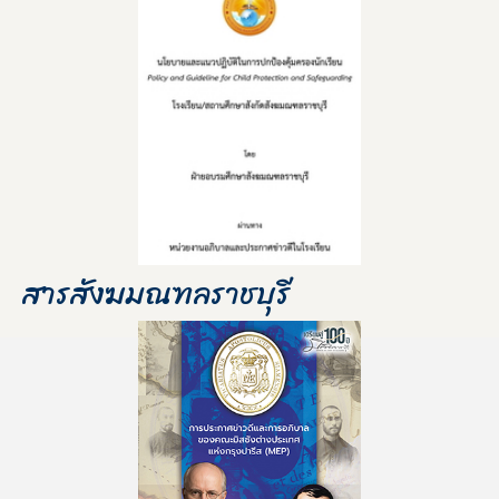
สารสังฆมณฑลราชบุรี