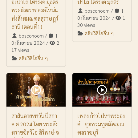
อเปาโล ไตรรงค์ มุลตรี
ปาโล ไตรรงค์ มุลตรี
พระสังฆราชองค์ใหม่แ
bosconoom
/
1
0 กันยายน 2024
/
1
ห่งสังฆมณฑลสุราษฎร์
30 views
ธานี (ตอนที่1)
คลิปวิดีโออื่น ๆ
bosconoom
/
1
0 กันยายน 2024
/
2
17 views
คลิปวิดีโออื่น ๆ
สาส์นอวยพรวันปัสกา
เพลง ก้าวไปหาพระอง
ค.ศ.2024 โดย พระสัง
ค์ - ยุวธรรมทูตสังฆมณ
ฆราชซิลวีโอ สิริพงษ์ จ
ฑลราชบุรี