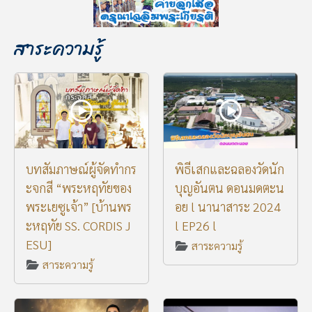
สาระความรู้
บทสัมภาษณ์ผู้จัดทำกร
พิธีเสกและฉลองวัดนัก
ะจกสี “พระหฤทัยของ
บุญอันตน ดอนมดตะน
พระเยซูเจ้า” [บ้านพร
อย l นานาสาระ 2024
ะหฤทัย SS. CORDIS J
l EP26 l
ESU]
สาระความรู้
สาระความรู้