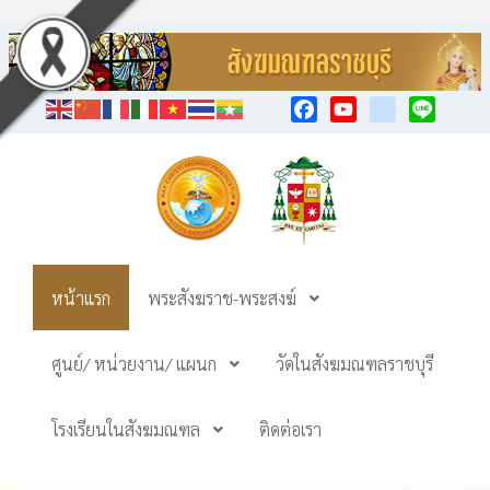
Facebook
YouTube
TikTok
Line
หน้าแรก
พระสังฆราช-พระสงฆ์
ศูนย์/ หน่วยงาน/ แผนก
วัดในสังฆมณฑลราชบุรี
โรงเรียนในสังฆมณฑล
ติดต่อเรา