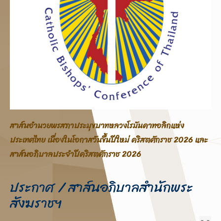
สาส์นอภิบาลสภาประมุขบาทหลวงโรมันคาทอลิกแห่ง
ประเทศไทย โอกาสสมโภชพระคริสตสมภพ คริสตศักราช 2025
ประกาศ / สาส์นอภิบาลสำนักพระ
สังฆราชฯ