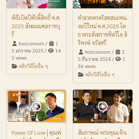
พิธีเปิดปีศักดิ์สิทธิ์ ค.ศ.
คำอวยพรคริสตสมภพแ
2025 สังฆมณฑลราชบุ
ละปีใหม่ ค.ศ.2025 โด
รี
ย พระสังฆราชซิลวีโอ สิ
ริพงษ์ จรัสศรี
bosconoom
/
1
3 มกราคม 2025
/
14
bosconoom
/
2
3 views
5 ธันวาคม 2024
/
1
คลิปวิดีโออื่น ๆ
36 views
คลิปวิดีโออื่น ๆ
Power Of Love│คุณพ่
สัมภาษณ์ พระคุณเจ้าเ