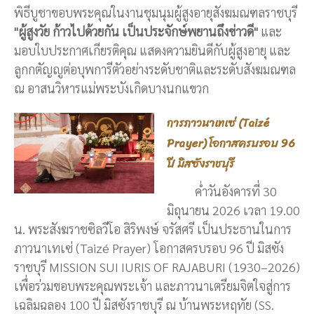
พิธีบูชาขอบพระคุณในงานชุมนุมผู้สูงอายุสังฆมณฑลราชบุรี
"ผู้สูงวัย ก้าวไปด้วยกัน เป็นประจักษ์พยานถึงข่าวดี"
และ
มอบใบประกาศเกียรติคุณ แสดงความยินดีกับผู้สูงอายุ และ
ลูกกตัญญูต่อบุพการีตัวอย่างระดับชาติและระดับสังฆมณฑล
ณ อาสนวิหารแม่พระบังเกิดบางนกแขวก
การภาวนาเทเซ่ (Taizé
Prayer) โอกาสครบรอบ 96
ปี มิสซังราชบุรี
ค่ำวันอังคารที่ 30
มิถุนายน 2026 เวลา 19.00
น. พระสังฆราชซิลวีโอ สิริพงษ์ จรัสศรี เป็นประธานในการ
ภาวนาเทเซ่ (Taizé Prayer) โอกาสครบรอบ 96 ปี มิสซัง
ราชบุรี MISSION SUI IURIS OF RAJABURI (1930–2026)
เพื่อร่วมขอบพระคุณพระเจ้า และภาวนาเตรียมจิตใจสู่การ
เฉลิมฉลอง 100 ปี มิสซังราชบุรี ณ บ้านพระหฤทัย (SS.