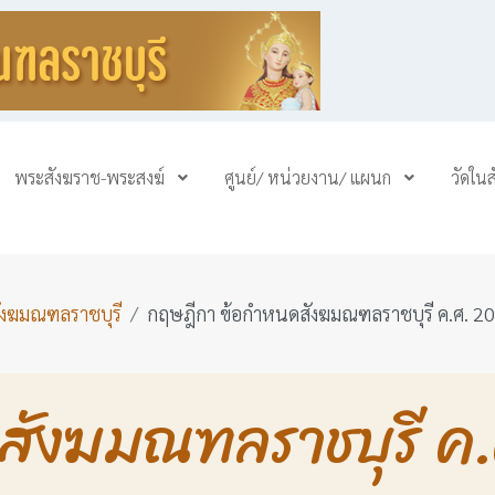
พระสังฆราช-พระสงฆ์
ศูนย์/ หน่วยงาน/ แผนก
วัดใน
ังฆมณฑลราชบุรี
กฤษฎีกา ข้อกําหนดสังฆมณฑลราชบุรี ค.ศ. 2
ดสังฆมณฑลราชบุรี ค