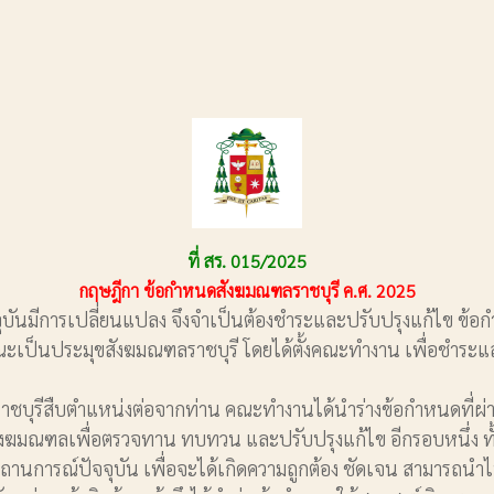
ที่ สร. 015/2025
กฤษฎีกา ข้อกําหนดสังฆมณฑลราชบุรี ค.ศ. 2025
ปลี่ยนแปลง จึงจําเป็นต้องชําระและปรับปรุงแก้ไข ข้อกําหนดสัง
็นประมุขสังฆมณฑลราชบุรี โดยได้ตั้งคณะทํางาน เพื่อชําระและป
ุรีสืบตําแหน่งต่อจากท่าน คณะทํางานได้นําร่างข้อกําหนดที่ผ่
ารสังฆมณฑลเพื่อตรวจทาน ทบทวน และปรับปรุงแก้ไข อีกรอบหนึ่ง
รณ์ปัจจุบัน เพื่อจะได้เกิดความถูกต้อง ชัดเจน สามารถนําไปป