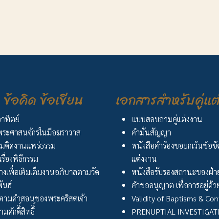
ียนมา
ยกย้ายพระสงฆ์เข้าดำรงตำแหน่งหน้าที่
ข้อคิด ข้อเขียน
เอกสารสำหรับคู่แต
อาทิตย์
แบบสอบถามคู่แต่งงาน
ระศาสนจักรในมือฆราวาส
คำมั่นสัญญา
มคิดงานแพร่ธรรม
หนังสือคำร้องขอยกเว้นข้อข
เรื่องพิธีกรรม
แต่งงาน
งเพื่อเติมเต็มงานอภิบาลตามวัด
หนังสือรับรองสถานะของฝ่าย
ันธ์
คำขออนุญาต เพื่อการอยู่ด้วย
ตามคำสอนของพระคริสตเจ้า
Validity of Baptisms & Con
ศักดิิ์สิทธิิ์
PRENUPTIAL INVESTIGA