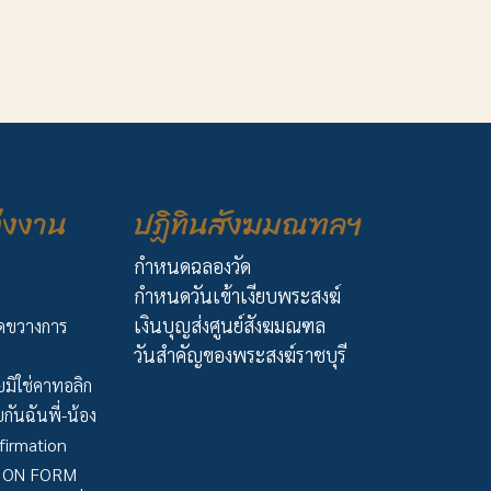
่งงาน
ปฏิทินสังฆมณฑลฯ
กำหนดฉลองวัด
กำหนดวันเข้าเงียบพระสงฆ์
เงินบุญส่งศูนย์สังฆมณฑล
ัดขวางการ
วันสำคัญของพระสงฆ์ราชบุรี
มิใช่คาทอลิก
กันฉันพี่-น้อง
firmation
TION FORM