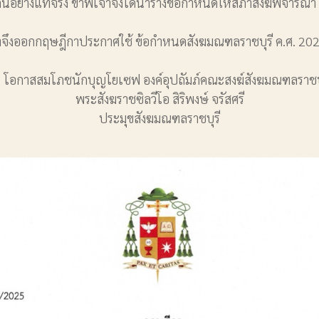
วยกันอย่างแท้จริง ข้าพเจ้าจึงได้นําร่างข้อกําหนดให้สภาสงฆ์พิจ
ึงออกกฤษฎีกาประกาศใช้ ข้อกําหนดสังฆมณฑลราชบุรี ค.ศ. 2025 แ
 โอกาสสมโภชนักบุญโยเซฟ องค์อุปถัมภ์คณะสงฆ์สังฆมณฑลราชบุ
พระสังฆราชซิลวีโอ สิริพงษ์ จรัสศรี
ประมุขสังฆมณฑลราชบุรี