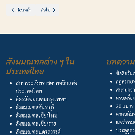
เนื้อหาก่อนหน้า: เรื่อง บริจาคเงินเพื่อบรรเทาภัยพิบัติแผ่นดินไหวประเทศเม
เนื้อหาถัดไป: ประกาศสังฆมณฑลราชบุรี เรื่อง การแต่งตั้งโ
ก่อนหน้า
ต่อไป
สังฆมณฑลต่าง ๆ ใน
บทความ 
ประเทศไทย
ข้อคิดวัน
กฏหมายพ
สภาพระสังฆราชคาทอลิกแห่ง
สนามควา
ประเทศไทย
ครบเครื่อง
อัครสังฆมณฑลกรุงเทพฯ
28 แนวทา
สังฆมณฑลจันทบุรี
ศาสนสัมพ
สังฆมณฑลเชียงใหม่
แพร่ธรรม
สังฆมณฑลเชียงราย
ประตูสู่ความ
สังฆมณฑลนครสวรรค์