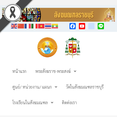
Facebook
YouTube
TikTok
Line
หน้าแรก
พระสังฆราช-พระสงฆ์
ศูนย์/ หน่วยงาน/ แผนก
วัดในสังฆมณฑลราชบุรี
โรงเรียนในสังฆมณฑล
ติดต่อเรา