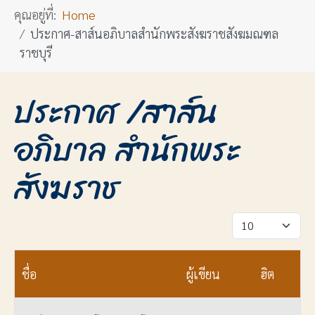
คุณอยู่ที่:
Home
ประกาศ-สาส์นอภิบาลสำนักพระสังฆราชสังฆมณฑล
ราชบุรี
ประกาศ /สาส์น
อภิบาล สำนักพระ
สังฆราช
แสดง #
ชื่อ
ผู้เขียน
ฮิต