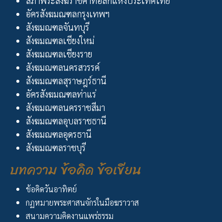
สภาพระสังฆราชคาทอลิกแห่งประเทศไทย
อัครสังฆมณฑลกรุงเทพฯ
สังฆมณฑลจันทบุรี
สังฆมณฑลเชียงใหม่
สังฆมณฑลเชียงราย
สังฆมณฑลนครสวรรค์
สังฆมณฑลสุราษฎร์ธานี
อัครสังฆมณฑลท่าแร่
สังฆมณฑลนครราชสีมา
สังฆมณฑลอุบลราชธานี
สังฆมณฑลอุดรธานี
สังฆมณฑลราชบุรี
บทความ ข้อคิด ข้อเขียน
ข้อคิดวันอาทิตย์
กฏหมายพระศาสนจักรในมือฆราวาส
สนามความคิดงานแพร่ธรรม