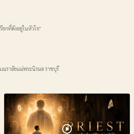
รียกที่ดังอยู่ในหัวใจ"
ณราลัยแม่พระนิรมล ราชบุรี