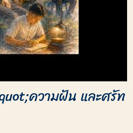
 &quot;ความฝัน และศรัท