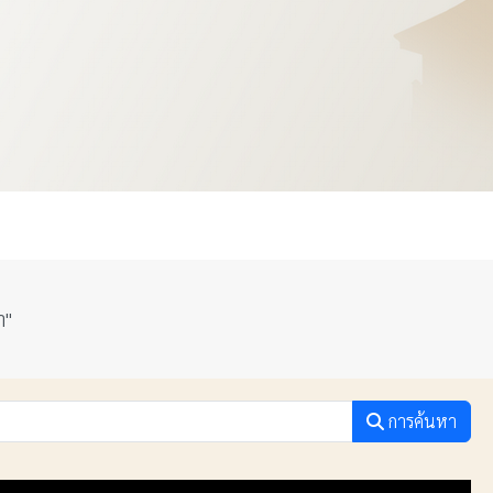
า"
การค้นหา