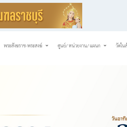
พระสังฆราช-พระสงฆ์
ศูนย์/ หน่วยงาน/ แผนก
วัดใน