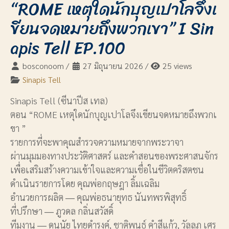
“ROME เหตุใดนักบุญเปาโลจึงเ
ขียนจดหมายถึงพวกเขา” I Sin
apis Tell EP.100
bosconoom
/
27 มิถุนายน 2026
/
25 views
Sinapis Tell
Sinapis Tell (ซีนาปีส เทล)
ตอน “ROME เหตุใดนักบุญเปาโลจึงเขียนจดหมายถึงพวกเ
ขา ”
รายการที่จะพาคุณสำรวจความหมายจากพระวาจา
ผ่านมุมมองทางประวัติศาสตร์ และคำสอนของพระศาสนจักร
เพื่อเสริมสร้างความเข้าใจและความเชื่อในชีวิตคริสตชน
ดำเนินรายการโดย คุณพ่อกฤษฎา ลิ้มเฉลิม
อำนวยการผลิต ― คุณพ่อธนายุทธ นันทพรพิสุทธิ์
ที่ปรึกษา ― ภูวดล กลิ่นสวัสดิ์
ทีมงาน ― ดนุนัย ไทยดำรงค์, ชาติพนธ์ คำสีแก้ว, วัลลภ เศร