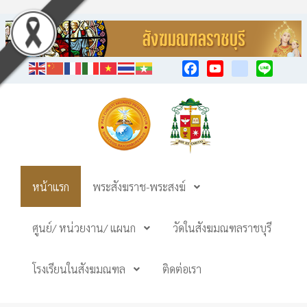
Facebook
YouTube
TikTok
Line
หน้าแรก
พระสังฆราช-พระสงฆ์
ศูนย์/ หน่วยงาน/ แผนก
วัดในสังฆมณฑลราชบุรี
โรงเรียนในสังฆมณฑล
ติดต่อเรา