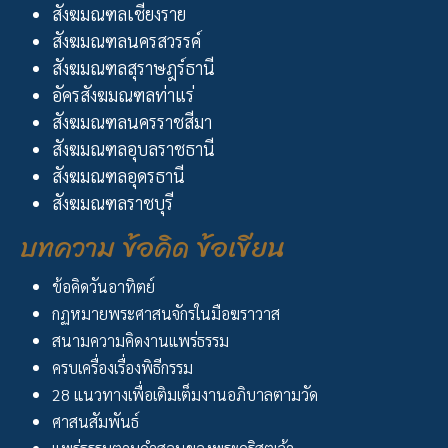
สังฆมณฑลเชียงราย
สังฆมณฑลนครสวรรค์
สังฆมณฑลสุราษฎร์ธานี
อัครสังฆมณฑลท่าแร่
สังฆมณฑลนครราชสีมา
สังฆมณฑลอุบลราชธานี
สังฆมณฑลอุดรธานี
สังฆมณฑลราชบุรี
บทความ ข้อคิด ข้อเขียน
ข้อคิดวันอาทิตย์
กฏหมายพระศาสนจักรในมือฆราวาส
สนามความคิดงานแพร่ธรรม
ครบเครื่องเรื่องพิธีกรรม
28 แนวทางเพื่อเติมเต็มงานอภิบาลตามวัด
ศาสนสัมพันธ์