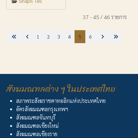
Sinapis Tell
37 - 45 / 46 รายการ
1
2
3
4
5
6
สังฆมณฑลต่าง ๆ ในประเทศไทย
สภาพระสังฆราชคาทอลิกแห่งประเทศไทย
อัครสังฆมณฑลกรุงเทพฯ
สังฆมณฑลจันทบุรี
สังฆมณฑลเชียงใหม่
สังฆมณฑลเชียงราย