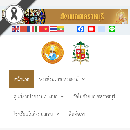
Facebook
YouTube
TikTok
Line
หน้าแรก
พระสังฆราช-พระสงฆ์
ศูนย์/ หน่วยงาน/ แผนก
วัดในสังฆมณฑลราชบุรี
โรงเรียนในสังฆมณฑล
ติดต่อเรา