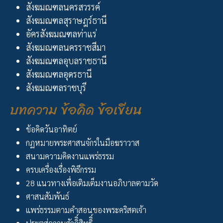
สังฆมณฑลนครสวรรค์
สังฆมณฑลสุราษฎร์ธานี
อัครสังฆมณฑลท่าแร่
สังฆมณฑลนครราชสีมา
สังฆมณฑลอุบลราชธานี
สังฆมณฑลอุดรธานี
สังฆมณฑลราชบุรี
บทความ ข้อคิด ข้อเขียน
ข้อคิดวันอาทิตย์
กฏหมายพระศาสนจักรในมือฆราวาส
สนามความคิดงานแพร่ธรรม
ครบเครื่องเรื่องพิธีกรรม
28 แนวทางเพื่อเติมเต็มงานอภิบาลตามวัด
ศาสนสัมพันธ์
แพร่ธรรมตามคำสอนของพระคริสตเจ้า