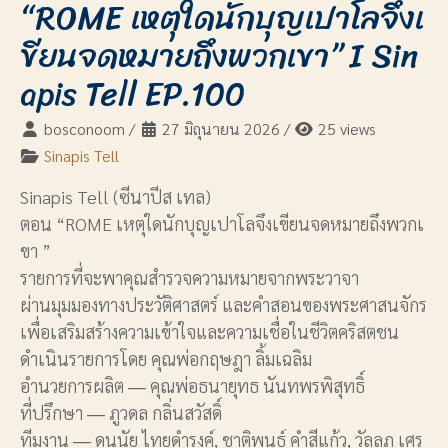
“ROME เหตุใดนักบุญเปาโลจึงเ
ขียนจดหมายถึงพวกเขา” I Sin
apis Tell EP.100
bosconoom
/
27 มิถุนายน 2026
/
25 views
Sinapis Tell
Sinapis Tell (ซีนาปีส เทล)
ตอน “ROME เหตุใดนักบุญเปาโลจึงเขียนจดหมายถึงพวกเ
ขา ”
รายการที่จะพาคุณสำรวจความหมายจากพระวาจา
ผ่านมุมมองทางประวัติศาสตร์ และคำสอนของพระศาสนจักร
เพื่อเสริมสร้างความเข้าใจและความเชื่อในชีวิตคริสตชน
ดำเนินรายการโดย คุณพ่อกฤษฎา ลิ้มเฉลิม
อำนวยการผลิต ― คุณพ่อธนายุทธ นันทพรพิสุทธิ์
ที่ปรึกษา ― ภูวดล กลิ่นสวัสดิ์
ทีมงาน ― ดนุนัย ไทยดำรงค์, ชาติพนธ์ คำสีแก้ว, วัลลภ เศร