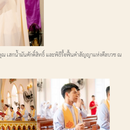
เสกน้ำมันศักดิ์สิทธิ์ และพิธีรื้อฟื้นคำสัญญาแห่งศีลบวช ณ