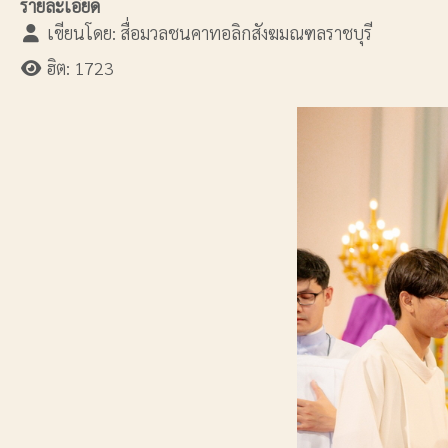
รายละเอียด
เขียนโดย:
สื่อมวลชนคาทอลิกสังฆมณฑลราชบุรี
ฮิต: 1723