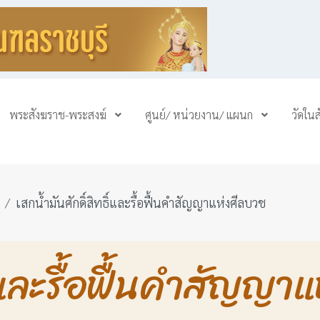
พระสังฆราช-พระสงฆ์
ศูนย์/ หน่วยงาน/ แผนก
วัดใน
เสกน้ำมันศักดิ์สิทธิ์และรื้อฟื้นคำสัญญาแห่งศีลบวช
ิ์และรื้อฟื้นคำสัญญา