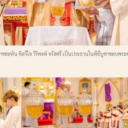
ห์น ซิลวีโอ วิริพงษ์ จรัสศรี เป็นประธานในพิธีบูชาขอบพระคุณ 