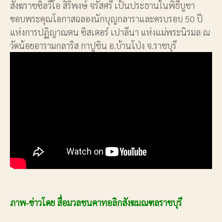
สังฆราชซิลวีโอ สิริพงษ์ จรัสศรี เป็นประธานในพิธีบูชา
ขอบพระคุณโอกาสฉลองนักบุญกลาราและครบรอบ 50 ปี
แห่งการปฏิญาณตน ซิสเตอร์ เปาลีนา แห่งแม่พระนิรมล ณ
วัดน้อยอารามกลาริส กาปูชิน อ.บ้านโป่ง จ.ราชบุรี
ภาพ-ข่าวโดย สื่อมวลชนคาทอลิกสังฆมณฑลราชบุรี