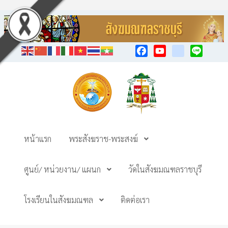
Facebook
YouTube
TikTok
Line
หน้าแรก
พระสังฆราช-พระสงฆ์
ศูนย์/ หน่วยงาน/ แผนก
วัดในสังฆมณฑลราชบุรี
โรงเรียนในสังฆมณฑล
ติดต่อเรา