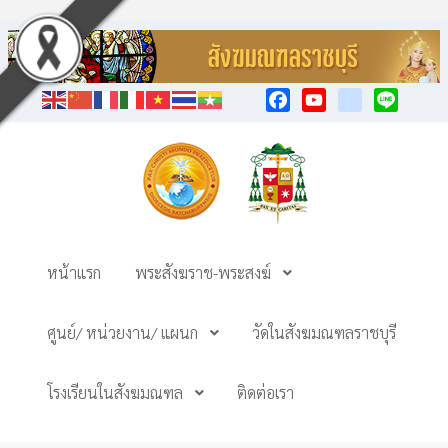
Facebook
YouTube
TikTok
Line
หน้าแรก
พระสังฆราช-พระสงฆ์
ศูนย์/ หน่วยงาน/ แผนก
วัดในสังฆมณฑลราชบุรี
โรงเรียนในสังฆมณฑล
ติดต่อเรา