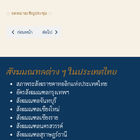
:::
จดหมายเชิญประชุม
:::
เนื้อหาก่อนหน้า: ขอคำภาวนาเพื่ออาคาทา ทรงศรี สินสมรส (มารดาของคุณพ่อ
เนื้อหาถัดไป: ฉลอง 25 ปีวัด น.อักแนส ชัฎป่าหวาย
ก่อนหน้า
ต่อไป
สังฆมณฑลต่าง ๆ ในประเทศไทย
สภาพระสังฆราชคาทอลิกแห่งประเทศไทย
อัครสังฆมณฑลกรุงเทพฯ
สังฆมณฑลจันทบุรี
สังฆมณฑลเชียงใหม่
สังฆมณฑลเชียงราย
สังฆมณฑลนครสวรรค์
สังฆมณฑลสุราษฎร์ธานี