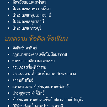
อัครสังฆมณฑลท่าแร่
สังฆมณฑลนครราชสีมา
สังฆมณฑลอุบลราชธานี
สังฆมณฑลอุดรธานี
สังฆมณฑลราชบุรี
บทความ ข้อคิด ข้อเขียน
ข้อคิดวันอาทิตย์
กฏหมายพระศาสนจักรในมือฆราวาส
สนามความคิดงานแพร่ธรรม
ครบเครื่องเรื่องพิธีกรรม
28 แนวทางเพื่อเติมเต็มงานอภิบาลตามวัด
ศาสนสัมพันธ์
แพร่ธรรมตามคำสอนของพระคริสตเจ้า
ประตูสู่ความศักดิิ์สิทธิิ์
คำสอนของพระศาสนจักรกับสถานการณ์ปัจจุบัน
มิติด้านสังคมในงานประกาศข่าวดี