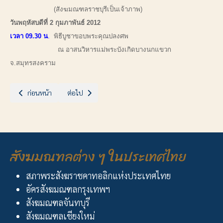
(สังฆมณฑลราชบุรีเป็นเจ้าภาพ)
วันพฤหัสบดีที่ 2 กุมภาพันธ์ 2012
เวลา 09.30 น
.
พิธีบูชาขอบพระคุณปลงศพ
ณ อาสนวิหารแม่พระบังเกิดบางนกแขวก
จ.สมุทรสงคราม
เนื้อหาก่อนหน้า: ฉลองวัดนักบุญยอห์นบอสโก-ชุมนุมเยาวชนฯ
เนื้อหาถัดไป: ขอเชิญคณะกรรมการชมรมผู้สูงอายุสังฆมณฑล
ก่อนหน้า
ต่อไป
สังฆมณฑลต่าง ๆ ในประเทศไทย
สภาพระสังฆราชคาทอลิกแห่งประเทศไทย
อัครสังฆมณฑลกรุงเทพฯ
สังฆมณฑลจันทบุรี
สังฆมณฑลเชียงใหม่