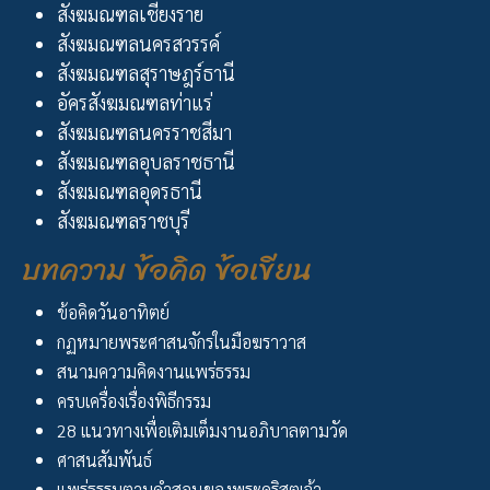
สังฆมณฑลเชียงราย
สังฆมณฑลนครสวรรค์
สังฆมณฑลสุราษฎร์ธานี
อัครสังฆมณฑลท่าแร่
สังฆมณฑลนครราชสีมา
สังฆมณฑลอุบลราชธานี
สังฆมณฑลอุดรธานี
สังฆมณฑลราชบุรี
บทความ ข้อคิด ข้อเขียน
ข้อคิดวันอาทิตย์
กฏหมายพระศาสนจักรในมือฆราวาส
สนามความคิดงานแพร่ธรรม
ครบเครื่องเรื่องพิธีกรรม
28 แนวทางเพื่อเติมเต็มงานอภิบาลตามวัด
ศาสนสัมพันธ์
แพร่ธรรมตามคำสอนของพระคริสตเจ้า