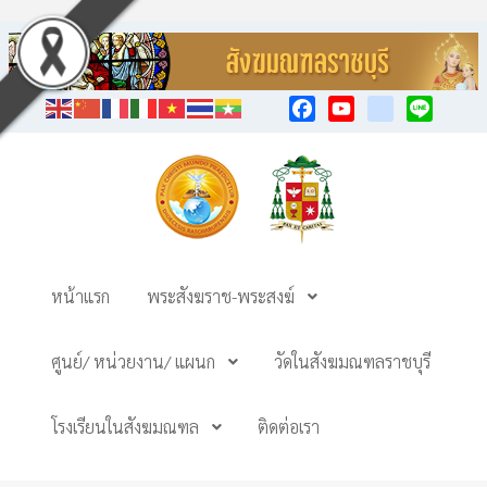
Facebook
YouTube
TikTok
Line
หน้าแรก
พระสังฆราช-พระสงฆ์
ศูนย์/ หน่วยงาน/ แผนก
วัดในสังฆมณฑลราชบุรี
โรงเรียนในสังฆมณฑล
ติดต่อเรา