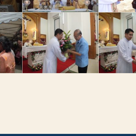
รบุรี