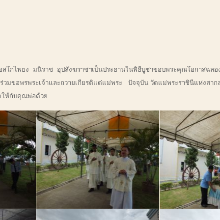
นบอสโกไพยง มนิราช อุปสังฆราชฯเป็นประธานในพิธีบูชาขอบพระคุณโอกาสฉลองช
่วมขอพรพระเจ้าและถวายเกียรติแด่แม่พระ ปัจจุบัน วัดแม่พระราชินีแห่งสากลโล
ให้กับคุณพ่อด้วย