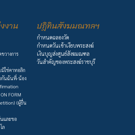
่งงาน
ปฏิทินสังฆมณฑลฯ
กำหนดฉลองวัด
กำหนดวันเข้าเงียบพระสงฆ์
เงินบุญส่งศูนย์สังฆมณฑล
ัดขวางการ
วันสำคัญของพระสงฆ์ราชบุรี
มิใช่คาทอลิก
กันฉันพี่-น้อง
firmation
TION FORM
tion) (ผู้ยื่น
ว้นและขอ
าโล