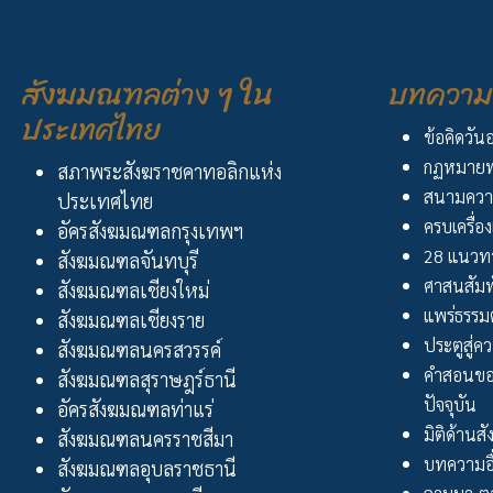
สังฆมณฑลต่าง ๆ ใน
บทความ 
ประเทศไทย
ข้อคิดวัน
กฏหมายพ
สภาพระสังฆราชคาทอลิกแห่ง
สนามควา
ประเทศไทย
ครบเครื่อง
อัครสังฆมณฑลกรุงเทพฯ
28 แนวทา
สังฆมณฑลจันทบุรี
ศาสนสัมพ
สังฆมณฑลเชียงใหม่
แพร่ธรรม
สังฆมณฑลเชียงราย
ประตูสู่ความ
สังฆมณฑลนครสวรรค์
คำสอนขอ
สังฆมณฑลสุราษฎร์ธานี
ปัจจุบัน
อัครสังฆมณฑลท่าแร่
มิติด้านส
สังฆมณฑลนครราชสีมา
บทความอื
สังฆมณฑลอุบลราชธานี