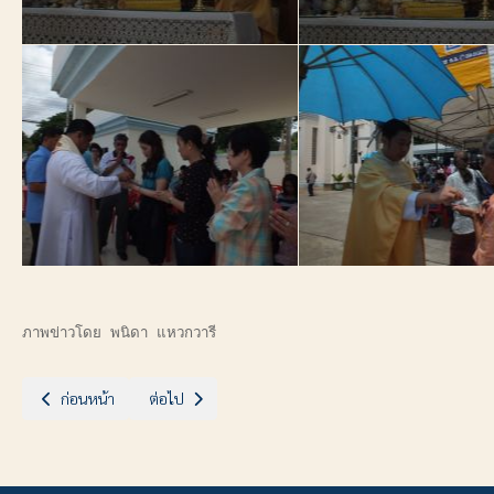
ภาพข่าวโดย พนิดา แหวกวารี
เนื้อหาก่อนหน้า: ยุวธรรมทูต "เป็นศิษย์ติดตามพระคริสต์"
เนื้อหาถัดไป: ฉลองชุมชนแห่งความเชื่อ วัด น.เวนันซีโอ เพช
ก่อนหน้า
ต่อไป