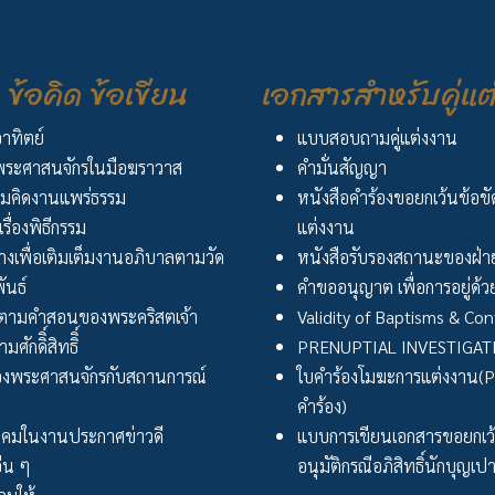
ข้อคิด ข้อเขียน
เอกสารสำหรับคู่แต
อาทิตย์
แบบสอบถามคู่แต่งงาน
ระศาสนจักรในมือฆราวาส
คำมั่นสัญญา
มคิดงานแพร่ธรรม
หนังสือคำร้องขอยกเว้นข้อข
เรื่องพิธีกรรม
แต่งงาน
งเพื่อเติมเต็มงานอภิบาลตามวัด
หนังสือรับรองสถานะของฝ่าย
ันธ์
คำขออนุญาต เพื่อการอยู่ด้วย
ตามคำสอนของพระคริสตเจ้า
Validity of Baptisms & Con
ศักดิิ์สิทธิิ์
PRENUPTIAL INVESTIGA
งพระศาสนจักรกับสถานการณ์
ใบคำร้องโมฆะการแต่งงาน(Peti
คำร้อง)
ังคมในงานประกาศข่าวดี
แบบการเขียนเอกสารขอยกเ
่น ๆ
อนุมัติกรณีอภิสิทธิ์นักบุญเป