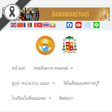
Facebook
YouTube
TikTok
Line
หน้าแรก
พระสังฆราช-พระสงฆ์
ศูนย์/ หน่วยงาน/ แผนก
วัดในสังฆมณฑลราชบุรี
โรงเรียนในสังฆมณฑล
ติดต่อเรา