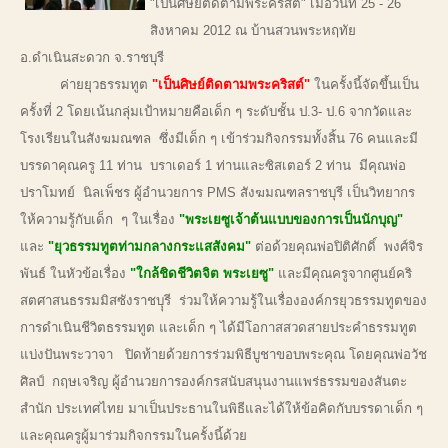
"เป็นศิษย์ติดตามพระคริสต์" เมื่อวันที่ 25 - 26
สิงหาคม 2012 ณ บ้านสวนพระหฤทัย
อ.ดำเนินสะดวก จ.ราชบุรี
ค่ายยุวธรรมทูต
"เป็นศิษย์ติดตามพระคริสต์"
ในครั้งนี้จัดขึ้นเป็น
ครั้งที่ 2 โดยเน้นกลุ่มเป้าหมายคือเด็ก ๆ ระดับชั้น ป.3- ป.6 จากวัดและ
โรงเรียนในสังฆมณฑล ซึ่งมีเด็ก ๆ เข้าร่วมกิจกรรมทั้งสิ้น 76 คนและมี
บรรดาคุณครู 11 ท่าน บราเดอร์ 1 ท่านและซิสเตอร์ 2 ท่าน มีคุณพ่อ
ปราโมทย์ นิลเพ็ชร ผู้อำนวยการ PMS สังฆมณฑลราชบุรี เป็นวิทยากร
ให้ความรู้กับเด็ก ๆ ในเรื่อง
"พระเยซูเจ้าต้นแบบของการเป็นนักบุญ"
และ
"ยุวธรรมทูตท่ามกลางกระแสสังคม"
ต่อด้วยคุณพ่อปิติศักดิ์ พงศ์จิร
พันธ์ ในหัวข้อเรื่อง
"ใกล้ชิดชีวิตจิต พระเยซู"
และมีคุณครูจากศูนย์คริ
สตศาสนธรรมมิสซังราชบุุรี ร่วมให้ความรู้ในเรื่ององค์กรยุวธรรมทูตของ
การดำเนินชีวิตธรรมทูต และเด็ก ๆ ได้มีโอกาสสวดสายประคำธรรมทูต
แบ่งปันพระวาจา ปิดท้ายด้วยการร่วมพิธีบูชาขอบพระคุณ โดยคุณพ่อวัช
ศิลป์ กฤษเจริญ ผู้อำนวยการองค์กรสนับสนุนงานแพร่ธรรมของสันตะ
สำนัก ประเทศไทย มาเป็นประธานในพิธีและได้ให้ข้อคิดกับบรรดาเด็ก ๆ
และคุณครูผู้มาร่วมกิจกรรมในครั้งนี้ด้วย