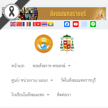
Facebook
YouTube
TikTok
Line
หน้าแรก
พระสังฆราช-พระสงฆ์
ศูนย์/ หน่วยงาน/ แผนก
วัดในสังฆมณฑลราชบุรี
โรงเรียนในสังฆมณฑล
ติดต่อเรา