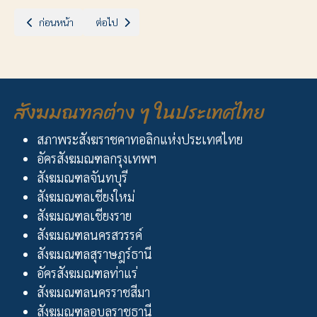
เนื้อหาก่อนหน้า: ฉลองอาสนวิหารแม่พระบังเกิด บางนกแขวก
เนื้อหาถัดไป: ยุวธรรมทูต "เป็นศิษย์ติดตามพระคริสต์"
ก่อนหน้า
ต่อไป
สังฆมณฑลต่าง ๆ ในประเทศไทย
สภาพระสังฆราชคาทอลิกแห่งประเทศไทย
อัครสังฆมณฑลกรุงเทพฯ
สังฆมณฑลจันทบุรี
สังฆมณฑลเชียงใหม่
สังฆมณฑลเชียงราย
สังฆมณฑลนครสวรรค์
สังฆมณฑลสุราษฎร์ธานี
อัครสังฆมณฑลท่าแร่
สังฆมณฑลนครราชสีมา
สังฆมณฑลอุบลราชธานี