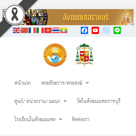
Facebook
YouTube
TikTok
Line
หน้าแรก
พระสังฆราช-พระสงฆ์
ศูนย์/ หน่วยงาน/ แผนก
วัดในสังฆมณฑลราชบุรี
โรงเรียนในสังฆมณฑล
ติดต่อเรา