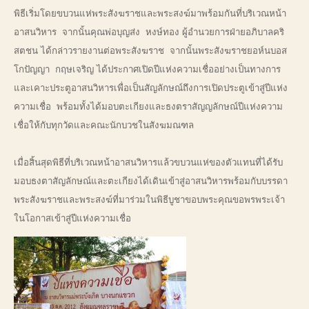
พิธีเริ่มโดยขบวนแห่พระสังฆราชและพระสงฆ์มาพร้อมกันที่บริเวณหน้า
อาสนวิหาร จากนั้นคุณพ่อบุญส่ง หงษ์ทอง ผู้อำนวยการฝ่ายอภิบาลคริ
สตชน ได้กล่าวรายงานต่อพระสังฆราช จากนั้นพระสังฆราชยอห์นบอส
โกปัญญา กฤษเจริญ ได้ประกาศเปิดปีแห่งความเชื่ออย่างเป็นทางการ
และเคาะประตูอาสนวิหารเพื่อเป็นสัญลักษณ์ถึงการเปิดประตูเข้าสู่ปีแห่ง
ความเชื่อ พร้อมทั้งได้มอบตะเกียงและธงตราสัญญลักษณ์ปีแห่งความ
เชื่อให้กับทุกวัดและคณะนักบวชในสังฆมณฑล
เมื่อสิ้นสุดพิธีที่บริเวณหน้าอาสนวิหารแล้วขบวนแห่ของตัวแทนที่ได้รับ
มอบธงตาสัญลักษณ์และตะเกียงได้เดินเข้าสู่อาสนวิหารพร้อมกับบรรดา
พระสังฆราชและพระสงฆ์ที่มาร่วมในพิธีบูชาขอบพระคุณขอพรพระเจ้า
ในโอกาสเข้าสู่ปีแห่งความเชื่อ