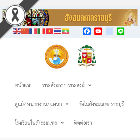
Facebook
YouTube
TikTok
Line
หน้าแรก
พระสังฆราช-พระสงฆ์
ศูนย์/ หน่วยงาน/ แผนก
วัดในสังฆมณฑลราชบุรี
โรงเรียนในสังฆมณฑล
ติดต่อเรา