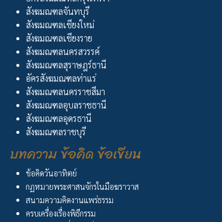
สังฆมณฑลจันทบุรี
สังฆมณฑลเชียงใหม่
สังฆมณฑลเชียงราย
สังฆมณฑลนครสวรรค์
สังฆมณฑลสุราษฎร์ธานี
อัครสังฆมณฑลท่าแร่
สังฆมณฑลนครราชสีมา
สังฆมณฑลอุบลราชธานี
สังฆมณฑลอุดรธานี
สังฆมณฑลราชบุรี
บทความ ข้อคิด ข้อเขียน
ข้อคิดวันอาทิตย์
กฏหมายพระศาสนจักรในมือฆราวาส
สนามความคิดงานแพร่ธรรม
ครบเครื่องเรื่องพิธีกรรม