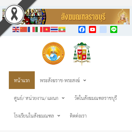
Facebook
YouTube
TikTok
Line
หน้าแรก
พระสังฆราช-พระสงฆ์
ศูนย์/ หน่วยงาน/ แผนก
วัดในสังฆมณฑลราชบุรี
โรงเรียนในสังฆมณฑล
ติดต่อเรา