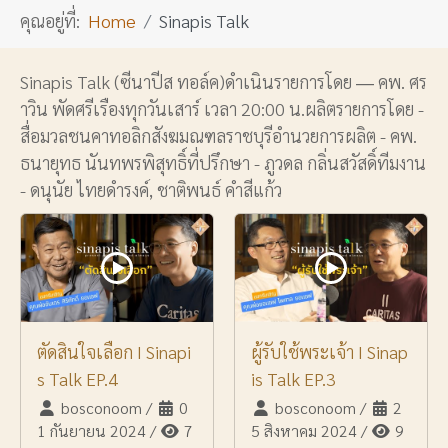
คุณอยู่ที่:
Home
Sinapis Talk
Sinapis Talk (ซีนาปีส ทอล์ค)ดำเนินรายการโดย ― คพ. ศร
าวิน พัดศรีเรืองทุกวันเสาร์ เวลา 20:00 น.ผลิตรายการโดย -
สื่อมวลชนคาทอลิกสังฆมณฑลราชบุรีอำนวยการผลิต - คพ.
ธนายุทธ นันทพรพิสุทธิ์ที่ปรึกษา - ภูวดล กลิ่นสวัสดิ์ทีมงาน
- ดนุนัย ไทยดำรงค์, ชาติพนธ์ คำสีแก้ว
ตัดสินใจเลือก I Sinapi
ผู้รับใช้พระเจ้า I Sinap
s Talk EP.4
is Talk EP.3
bosconoom
/
0
bosconoom
/
2
1 กันยายน 2024
/
7
5 สิงหาคม 2024
/
9