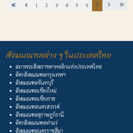
1
2
3
4
5
6
7
สังฆมณฑลต่าง ๆ ในประเทศไทย
สภาพระสังฆราชคาทอลิกแห่งประเทศไทย
อัครสังฆมณฑลกรุงเทพฯ
สังฆมณฑลจันทบุรี
สังฆมณฑลเชียงใหม่
สังฆมณฑลเชียงราย
สังฆมณฑลนครสวรรค์
สังฆมณฑลสุราษฎร์ธานี
อัครสังฆมณฑลท่าแร่
สังฆมณฑลนครราชสีมา