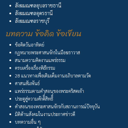
สังฆมณฑลอุบลราชธานี
สังฆมณฑลอุดรธานี
สังฆมณฑลราชบุรี
บทความ ข้อคิด ข้อเขียน
ข้อคิดวันอาทิตย์
กฏหมายพระศาสนจักรในมือฆราวาส
สนามความคิดงานแพร่ธรรม
ครบเครื่องเรื่องพิธีกรรม
28 แนวทางเพื่อเติมเต็มงานอภิบาลตามวัด
ศาสนสัมพันธ์
แพร่ธรรมตามคำสอนของพระคริสตเจ้า
ประตูสู่ความศักดิิ์สิทธิิ์
คำสอนของพระศาสนจักรกับสถานการณ์ปัจจุบัน
มิติด้านสังคมในงานประกาศข่าวดี
บทความอื่น ๆ