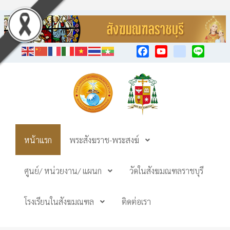
Facebook
YouTube
TikTok
Line
หน้าแรก
พระสังฆราช-พระสงฆ์
ศูนย์/ หน่วยงาน/ แผนก
วัดในสังฆมณฑลราชบุรี
โรงเรียนในสังฆมณฑล
ติดต่อเรา