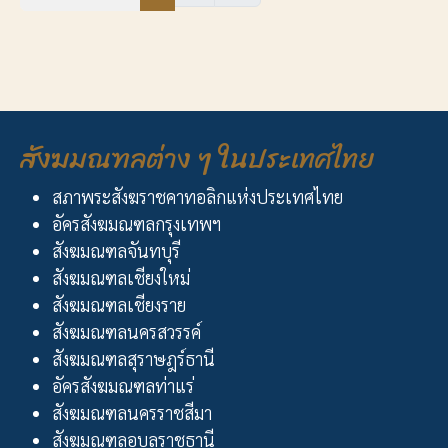
สังฆมณฑลต่าง ๆ ในประเทศไทย
สภาพระสังฆราชคาทอลิกแห่งประเทศไทย
อัครสังฆมณฑลกรุงเทพฯ
สังฆมณฑลจันทบุรี
สังฆมณฑลเชียงใหม่
สังฆมณฑลเชียงราย
สังฆมณฑลนครสวรรค์
สังฆมณฑลสุราษฎร์ธานี
อัครสังฆมณฑลท่าแร่
สังฆมณฑลนครราชสีมา
สังฆมณฑลอุบลราชธานี