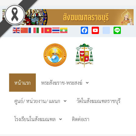
Facebook
YouTube
TikTok
Line
หน้าแรก
พระสังฆราช-พระสงฆ์
ศูนย์/ หน่วยงาน/ แผนก
วัดในสังฆมณฑลราชบุรี
โรงเรียนในสังฆมณฑล
ติดต่อเรา