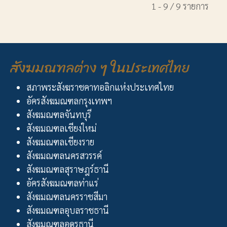
1 - 9 / 9 รายการ
สังฆมณฑลต่าง ๆ ในประเทศไทย
สภาพระสังฆราชคาทอลิกแห่งประเทศไทย
อัครสังฆมณฑลกรุงเทพฯ
สังฆมณฑลจันทบุรี
สังฆมณฑลเชียงใหม่
สังฆมณฑลเชียงราย
สังฆมณฑลนครสวรรค์
สังฆมณฑลสุราษฎร์ธานี
อัครสังฆมณฑลท่าแร่
สังฆมณฑลนครราชสีมา
สังฆมณฑลอุบลราชธานี
สังฆมณฑลอุดรธานี