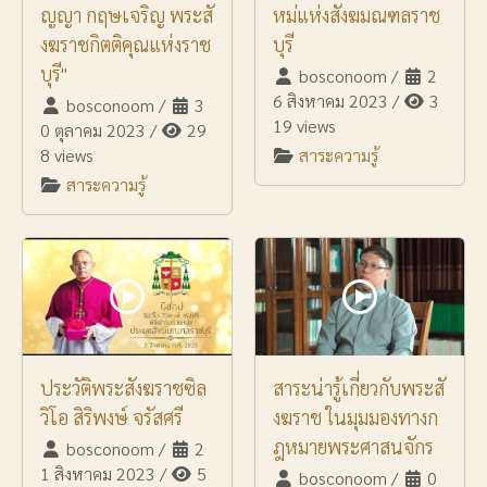
ญญา กฤษเจริญ พระสั
หม่แห่งสังฆมณฑลราช
งฆราชกิตติคุณแห่งราช
บุรี
บุรี"
bosconoom
/
2
6 สิงหาคม 2023
/
3
bosconoom
/
3
19 views
0 ตุลาคม 2023
/
29
8 views
สาระความรู้
สาระความรู้
ประวัติพระสังฆราชซิล
สาระน่ารู้เกี่ยวกับพระสั
วิโอ สิริพงษ์ จรัสศรี
งฆราช ในมุมมองทางก
ฎหมายพระศาสนจักร
bosconoom
/
2
1 สิงหาคม 2023
/
5
bosconoom
/
0