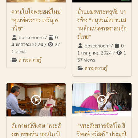
ความในใจพระสงฆ์ใหม่
บ้านเณรพระหฤทัย บา
"คุณพ่อวรากร เจริญพ
งช้าง “อนุสรณ์สถานเส
านิช"
าหลักแห่งพระศาสนจัก
รไทย”
bosconoom
/
0
4 มกราคม 2024
/
27
bosconoom
/
0
1 views
1 กรกฎาคม 2024
/
1
สาระความรู้
57 views
สาระความรู้
สัมภาษณ์พิเศษ "พระสั
“พระสังฆราชซิลวีโอ สิ
งฆราชยอห์น บอสโก ปั
ริพงษ์ จรัสศรี” ประมุขใ