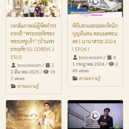
บทสัมภาษณ์ผู้จัดทำกร
พิธีเสกและฉลองวัดนัก
ะจกสี “พระหฤทัยของ
บุญอันตน ดอนมดตะน
พระเยซูเจ้า” [บ้านพร
อย l นานาสาระ 2024
ะหฤทัย SS. CORDIS J
l EP26 l
ESU]
bosconoom
/
0
1 กรกฎาคม 2024
/
2
bosconoom
/
2
49 views
2 มีนาคม 2025
/
16
7 views
สาระความรู้
สาระความรู้