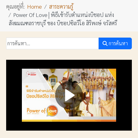
คุณอยู่ที่:
Home
สาระความรู้
Power Of Love│พิธีเข้ารับตำแหน่งบิชอป แห่ง
สังฆมณฑลราชบุรี ของ บิชอปซิลวีโอ สิริพงษ์ จรัสศรี
การค้นหา