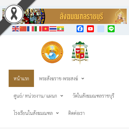
Facebook
YouTube
TikTok
Line
หน้าแรก
พระสังฆราช-พระสงฆ์
ศูนย์/ หน่วยงาน/ แผนก
วัดในสังฆมณฑลราชบุรี
โรงเรียนในสังฆมณฑล
ติดต่อเรา