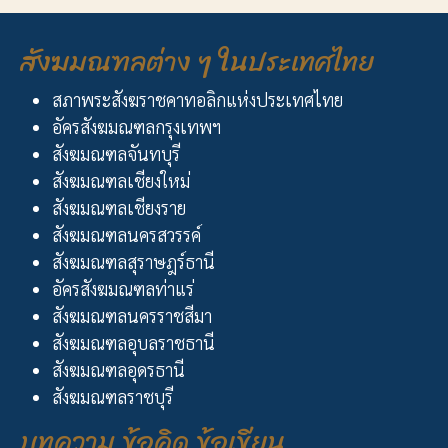
สังฆมณฑลต่าง ๆ ในประเทศไทย
สภาพระสังฆราชคาทอลิกแห่งประเทศไทย
อัครสังฆมณฑลกรุงเทพฯ
สังฆมณฑลจันทบุรี
สังฆมณฑลเชียงใหม่
สังฆมณฑลเชียงราย
สังฆมณฑลนครสวรรค์
สังฆมณฑลสุราษฎร์ธานี
อัครสังฆมณฑลท่าแร่
สังฆมณฑลนครราชสีมา
สังฆมณฑลอุบลราชธานี
สังฆมณฑลอุดรธานี
สังฆมณฑลราชบุรี
บทความ ข้อคิด ข้อเขียน