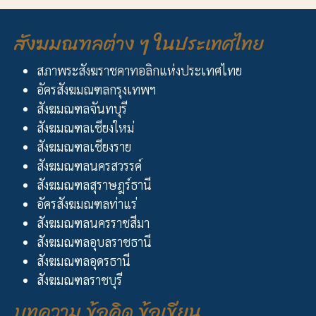
สังฆมณฑลต่าง ๆ ในประเทศไทย
สภาพระสังฆราชคาทอลิกแห่งประเทศไทย
อัครสังฆมณฑลกรุงเทพฯ
สังฆมณฑลจันทบุรี
สังฆมณฑลเชียงใหม่
สังฆมณฑลเชียงราย
สังฆมณฑลนครสวรรค์
สังฆมณฑลสุราษฎร์ธานี
อัครสังฆมณฑลท่าแร่
สังฆมณฑลนครราชสีมา
สังฆมณฑลอุบลราชธานี
สังฆมณฑลอุดรธานี
สังฆมณฑลราชบุรี
บทความ ข้อคิด ข้อเขียน