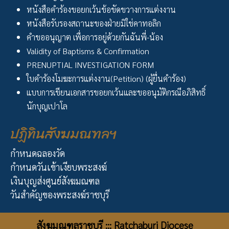
หนังสือคำร้องขอยกเว้นข้อขัดขวางการแต่งงาน
หนังสือรับรองสถานะของฝ่ายมิใช่คาทอลิก
คำขออนุญาต เพื่อการอยู่ด้วยกันฉันพี่-น้อง
Validity of Baptisms & Confirmation
PRENUPTIAL INVESTIGATION FORM
ใบคำร้องโมฆะการแต่งงาน(Petition) (ผู้ยื่นคำร้อง)
แบบการเขียนเอกสารขอยกเว้นและขออนุมัติกรณีอภิสิทธิ์
นักบุญเปาโล
ปฏิทินสังฆมณฑลฯ
กำหนดฉลองวัด
กำหนดวันเข้าเงียบพระสงฆ์
เงินบุญส่งศูนย์สังฆมณฑล
วันสำคัญของพระสงฆ์ราชบุรี
สังฆมณฑลราชบุรี ::: Ratchaburi Diocese