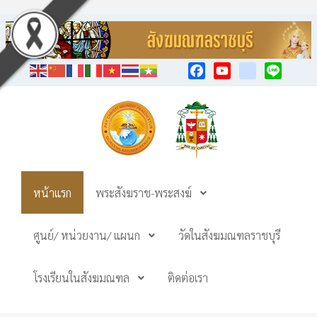
Facebook
YouTube
TikTok
Line
หน้าแรก
พระสังฆราช-พระสงฆ์
ศูนย์/ หน่วยงาน/ แผนก
วัดในสังฆมณฑลราชบุรี
โรงเรียนในสังฆมณฑล
ติดต่อเรา